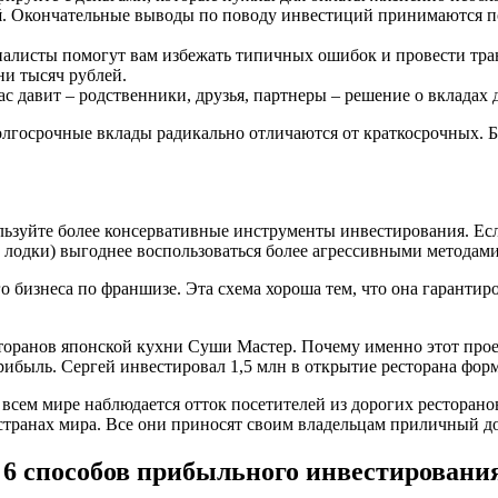
й
. Окончательные выводы по поводу инвестиций принимаются по
иалисты помогут вам избежать типичных ошибок и провести тра
ни тысяч рублей.
ас давит – родственники, друзья, партнеры – решение о вкладах
олгосрочные вклады радикально отличаются от краткосрочных. 
ользуйте более консервативные инструменты инвестирования. Ес
 лодки) выгоднее воспользоваться более агрессивными методам
 бизнеса по франшизе. Эта схема хороша тем, что она гарантир
сторанов японской кухни Суши Мастер. Почему именно этот про
рибыль. Сергей инвестировал 1,5 млн в открытие ресторана форм
всем мире наблюдается отток посетителей из дорогих ресторано
8 странах мира. Все они приносят своим владельцам приличный
– 6 способов прибыльного инвестировани