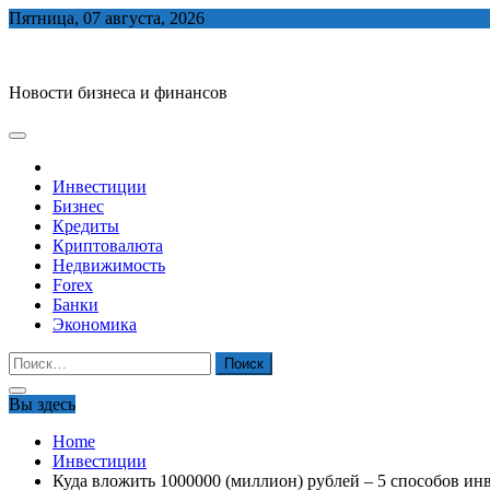
Skip
Пятница, 07 августа, 2026
to
biznes-depo.ru
content
Новости бизнеса и финансов
Инвестиции
Бизнес
Кредиты
Криптовалюта
Недвижимость
Forex
Банки
Экономика
Найти:
Вы здесь
Home
Инвестиции
Куда вложить 1000000 (миллион) рублей – 5 способов ин