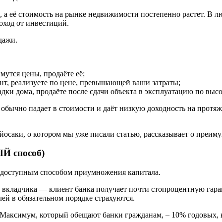
, а её стоимость на рынке недвижимости постепенно растет. В 
оход от инвестиций.
дажи.
мутся цены, продаёте её;
онт, реализуете по цене, превышающей ваши затраты;
дки дома, продаёте после сдачи объекта в эксплуатацию по высо
обычно падает в стоимости и даёт низкую доходность на протяж
йосаки, о котором мы уже писали статью, рассказывает о преим
Й способ)
 доступным способом приумножения капитала.
ы вкладчика — клиент банка получает почти стопроцентную гар
лей в обязательном порядке страхуются.
 Максимум, который обещают банки гражданам, – 10% годовых, 