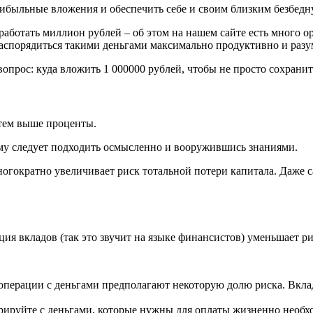
рибыльные вложения и обеспечить себе и своим близким безбед
аработать миллион рублей – об этом на нашем сайте есть много
распорядиться такими деньгами максимально продуктивно и разу
вопрос: куда вложить 1 000000 рублей, чтобы не просто сохрани
 тем выше проценты.
ому следует подходить осмысленно и вооружившись знаниями.
многократно увеличивает риск тотальной потери капитала. Даже
ия вкладов (так это звучит на языке финансистов) уменьшает ри
операции с деньгами предполагают некоторую долю риска. Вкла
ерируйте с деньгами, которые нужны для оплаты жизненно необхо