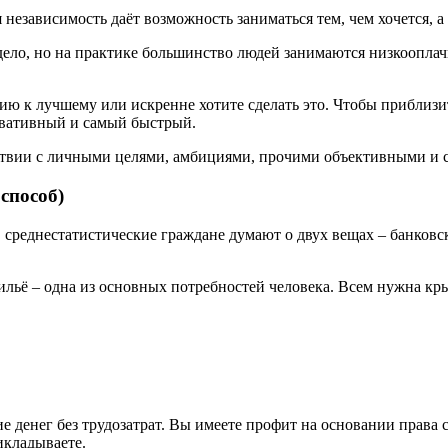
независимость даёт возможность заниматься тем, чем хочется, а
 дело, но на практике большинство людей занимаются низкоопла
цию к лучшему или искренне хотите сделать это. Чтобы приблизи
вативный и самый быстрый.
етствии с личными целями, амбициями, прочими объективными и
пособ)
, среднестатистические граждане думают о двух вещах – банков
льё – одна из основных потребностей человека. Всем нужна крыш
ие денег без трудозатрат. Вы имеете профит на основании прав
икладываете.