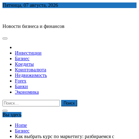
Skip
Пятница, 07 августа, 2026
to
biznes-depo.ru
content
Новости бизнеса и финансов
Инвестиции
Бизнес
Кредиты
Криптовалюта
Недвижимость
Forex
Банки
Экономика
Найти:
Вы здесь
Home
Бизнес
Как выбрать курс по маркетигу: разбираемся с