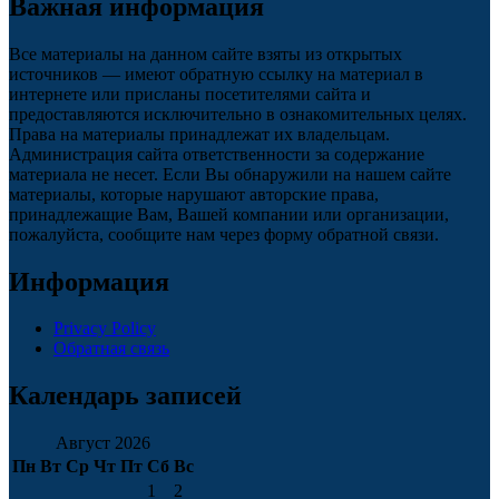
Важная информация
Все материалы на данном сайте взяты из открытых
источников — имеют обратную ссылку на материал в
интернете или присланы посетителями сайта и
предоставляются исключительно в ознакомительных целях.
Права на материалы принадлежат их владельцам.
Администрация сайта ответственности за содержание
материала не несет. Если Вы обнаружили на нашем сайте
материалы, которые нарушают авторские права,
принадлежащие Вам, Вашей компании или организации,
пожалуйста, сообщите нам через форму обратной связи.
Информация
Privacy Policy
Обратная связь
Календарь записей
Август 2026
Пн
Вт
Ср
Чт
Пт
Сб
Вс
1
2