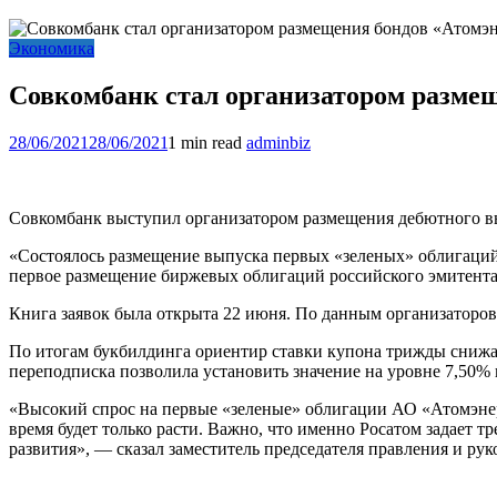
Экономика
Совкомбанк стал организатором размещ
28/06/2021
28/06/2021
1 min read
adminbiz
Совкомбанк выступил организатором размещения дебютного вы
«Состоялось размещение выпуска первых «зеленых» облигаций
первое размещение биржевых облигаций российского эмитента
Книга заявок была открыта 22 июня. По данным организаторов 
По итогам букбилдинга ориентир ставки купона трижды снижалс
переподписка позволила установить значение на уровне 7,50% 
«Высокий спрос на первые «зеленые» облигации АО «Атомэнер
время будет только расти. Важно, что именно Росатом задает 
развития», — сказал заместитель председателя правления и р