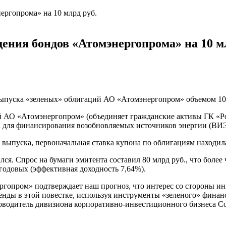
ения бондов «Атомэнергопрома» на 10 мл
пуска «зеленых» облигаций АО «Атомэнергопром» объемом 10 м
 АО «Атомэнергопром» (объединяет гражданские активы ГК «Ро
 для финансирования возобновляемых источников энергии (ВИЭ
выпуска, первоначальная ставка купона по облигациям находила
я. Спрос на бумаги эмитента составил 80 млрд руб., что более
годовых (эффективная доходность 7,64%).
гопром» подтверждает наш прогноз, что интерес со стороны и
тренды в этой повестке, используя инструменты «зеленого» фина
уководитель дивизиона корпоративно-инвестиционного бизнеса 