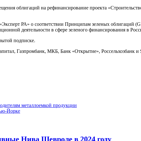
мещения облигаций на рефинансирование проекта «Строительст
а «Эксперт РА» о соответствии Принципам зеленых облигаций 
ционной деятельности в сфере зеленого финансирования в Рос
рытой подписке.
питал, Газпромбанк, МКБ, Банк «Открытие», Россельхозбанк и 
одителям металлоемкой продукции
Нью-Йорке
ивные Нива Шевроле в 2024 году