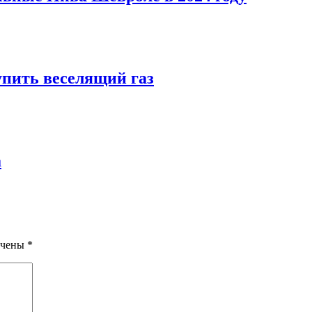
упить веселящий газ
а
ечены
*