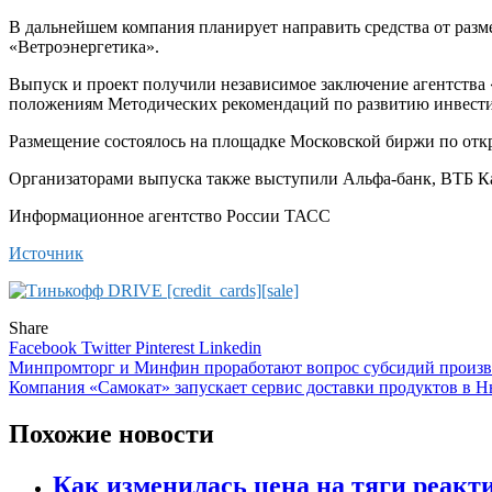
В дальнейшем компания планирует направить средства от раз
«Ветроэнергетика».
Выпуск и проект получили независимое заключение агентств
положениям Методических рекомендаций по развитию инвести
Размещение состоялось на площадке Московской биржи по отк
Организаторами выпуска также выступили Альфа-банк, ВТБ Ка
Информационное агентство России ТАСС
Источник
Share
Facebook
Twitter
Pinterest
Linkedin
Навигация
Минпромторг и Минфин проработают вопрос субсидий произв
Компания «Самокат» запускает сервис доставки продуктов в 
по
записям
Похожие новости
Как изменилась цена на тяги реакт