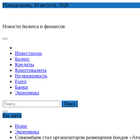
Skip
Понедельник, 10 августа, 2026
to
biznes-depo.ru
content
Новости бизнеса и финансов
Инвестиции
Бизнес
Кредиты
Криптовалюта
Недвижимость
Forex
Банки
Экономика
Найти:
Вы здесь
Home
Экономика
Совкомбанк стал организатором размещения бондов «Ато