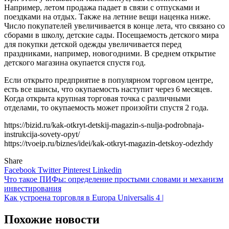
Например, летом продажа падает в связи с отпусками и
поездками на отдых. Также на летние вещи наценка ниже.
Число покупателей увеличивается в конце лета, что связано со
сборами в школу, детские сады. Посещаемость детского мира
для покупки детской одежды увеличивается перед
праздниками, например, новогодними. В среднем открытие
детского магазина окупается спустя год.
Если открыто предприятие в популярном торговом центре,
есть все шансы, что окупаемость наступит через 6 месяцев.
Когда открыта крупная торговая точка с различными
отделами, то окупаемость может произойти спустя 2 года.
https://bizid.ru/kak-otkryt-detskij-magazin-s-nulja-podrobnaja-
instrukcija-sovety-opyt/
https://tvoeip.ru/biznes/idei/kak-otkryt-magazin-detskoy-odezhdy
Share
Facebook
Twitter
Pinterest
Linkedin
Навигация
Что такое ПИФы: определение простыми словами и механизм
инвестирования
по
Как устроена торговля в Europa Universalis 4 |
записям
Похожие новости