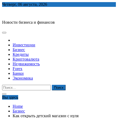
Skip
Четверг, 06 августа, 2026
to
biznes-depo.ru
content
Новости бизнеса и финансов
Инвестиции
Бизнес
Кредиты
Криптовалюта
Недвижимость
Forex
Банки
Экономика
Найти:
Вы здесь
Home
Бизнес
Как открыть детский магазин с нуля