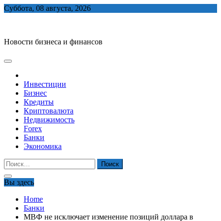
Skip
Суббота, 08 августа, 2026
to
biznes-depo.ru
content
Новости бизнеса и финансов
Инвестиции
Бизнес
Кредиты
Криптовалюта
Недвижимость
Forex
Банки
Экономика
Найти:
Вы здесь
Home
Банки
МВФ не исключает изменение позиций доллара в