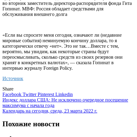
во вторник заместитель директора-распорядителя фонда Гита
Гопинат. МВФ: Россия обладает средствами для
обслуживания внешнего долга
«Если вы спросите меня сегодня, означают ли (недавние
мировые события) неминуемую кончину доллара, то я
категорически отвечу «нет». Это не так…Вместе с тем,
вероятно, мы увидим, как некоторые страны будут
переосмысливать, сколько средств из своих резервов они
хранят в конкретных валютах», — сказала Гопинат в
интервью журналу Foreign Policy.
Источник
Share
Facebook
Twitter
Pinterest
Linkedin
Навигация
Индекс доллара США: Не исключено очередное посещение
максимума с начала года
по
Календарь на сегодня, среда, 23 марта 2022 г.
записям
Похожие новости