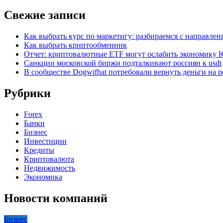
Свежие записи
Как выбрать курс по маркетигу: разбираемся с направле
Как выбрать криптообменник
Отчет: криптовалютные ETF могут ослабить экономику
Санкции московской биржи подталкивают россиян к usdt
В сообществе Dogwifhat потребовали вернуть деньги на р
Рубрики
Forex
Банки
Бизнес
Инвестиции
Кредиты
Криптовалюта
Недвижимость
Экономика
Новости компаний
Бизнес