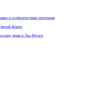
ниями и особенностями программ
 Южной Кореи
екламу мема в Лас-Вегасе