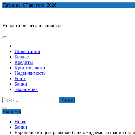
Skip
Пятница, 07 августа, 2026
to
biznes-depo.ru
content
Новости бизнеса и финансов
Инвестиции
Бизнес
Кредиты
Криптовалюта
Недвижимость
Forex
Банки
Экономика
Найти:
Вы здесь
Home
Банки
Европейский центральный банк ожидаемо сохранил став