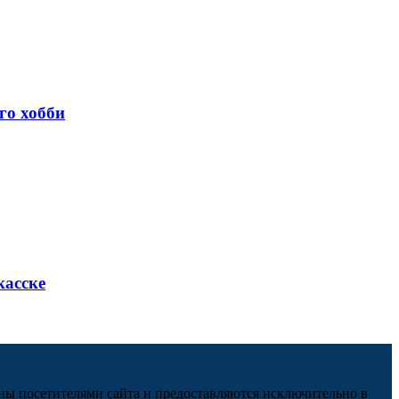
го хобби
касске
ны посетителями сайта и предоставляются исключительно в