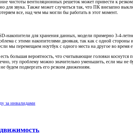
ие чистоты вентиляционных решеток может привести к резкому 
тно для звука. Также может случиться так, что ПК внезапно выкл
теряем все, над чем мы могли бы работать в этот момент.
D-накопители для хранения данных, модели примерно 3-4-летней
облема с этими накопителями двоякая, так как с одной стороны 
ли мы перемещаем ноутбук с одного места на другое во время е
есть большая вероятность, что считывающие головки коснутся п
ечно, эту проблему можно значительно уменьшить, если мы не б
 не будем подвергать его резким движениям.
ду за инвалидами
едвижимость