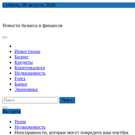
Skip
Суббота, 08 августа, 2026
to
biznes-depo.ru
content
Новости бизнеса и финансов
Инвестиции
Бизнес
Кредиты
Криптовалюта
Недвижимость
Forex
Банки
Экономика
Найти:
Вы здесь
Home
Недвижимость
Неисправности, которые могут повредить ваш ноутбук