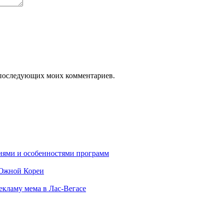
ля последующих моих комментариев.
ниями и особенностями программ
 Южной Кореи
екламу мема в Лас-Вегасе