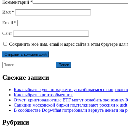
Комментарий
*
Имя
*
Email
*
Сайт
Сохранить моё имя, email и адрес сайта в этом браузере д
Найти:
Свежие записи
Как выбрать курс по маркетигу: разбираемся с направле
Как выбрать криптообменник
Отчет: криптовалютные ETF могут ослабить экономику
Санкции московской биржи подталкивают россиян к usdt
В сообществе Dogwifhat потребовали вернуть деньги на р
Рубрики