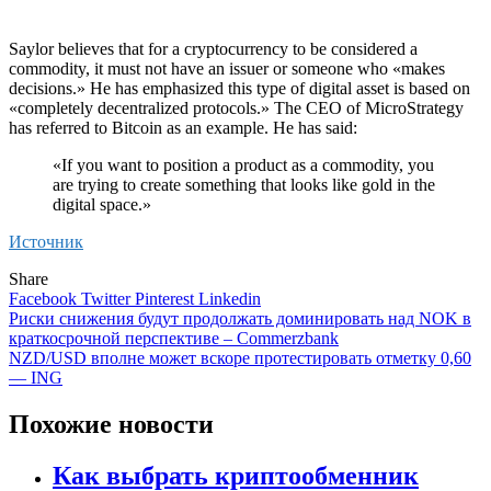
Saylor believes that for a cryptocurrency to be considered a
commodity, it must not have an issuer or someone who «makes
decisions.» He has emphasized this type of digital asset is based on
«completely decentralized protocols.» The CEO of MicroStrategy
has referred to Bitcoin as an example. He has said:
«If you want to position a product as a commodity, you
are trying to create something that looks like gold in the
digital space.»
Источник
Share
Facebook
Twitter
Pinterest
Linkedin
Навигация
Риски снижения будут продолжать доминировать над NOK в
краткосрочной перспективе – Commerzbank
по
NZD/USD вполне может вскоре протестировать отметку 0,60
записям
— ING
Похожие новости
Как выбрать криптообменник