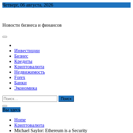
Skip
Четверг, 06 августа, 2026
to
biznes-depo.ru
content
Новости бизнеса и финансов
Инвестиции
Бизнес
Кредиты
Криптовалюта
Недвижимость
Forex
Банки
Экономика
Найти:
Вы здесь
Home
Криптовалюта
Michael Saylor: Ethereum is a Security