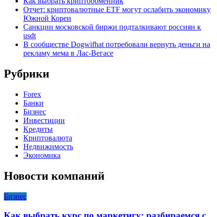
Как выбрать криптообменник
Отчет: криптовалютные ETF могут ослабить экономику
Южной Кореи
Санкции московской биржи подталкивают россиян к
usdt
В сообществе Dogwifhat потребовали вернуть деньги на
рекламу мема в Лас-Вегасе
Рубрики
Forex
Банки
Бизнес
Инвестиции
Кредиты
Криптовалюта
Недвижимость
Экономика
Новости компаний
Бизнес
Как выбрать курс по маркетигу: разбираемся с