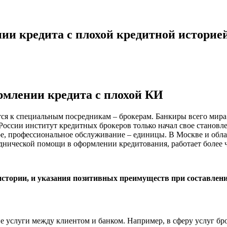
ии кредита с плохой кредитной историе
ормлении кредита с плохой КИ
ется к специальным посредникам – брокерам. Банкиры всего мир
России институт кредитных брокеров только начал свое становл
ое, профессиональное обслуживание – единицы. В Москве и обл
днической помощи в оформлении кредитования, работает более 
истории, и указания позитивных преимуществ при составлен
ие услуги между клиентом и банком. Например, в сферу услуг б