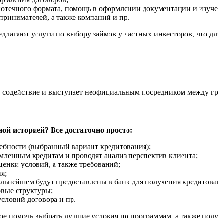
отечного формата, помощь в оформлении документации и изуче
принимателей, а также компаний и пр.
лагают услуги по выбору займов у частных инвесторов, что д
т содействие и выступает неофициальным посредником между гр
ной историей? Все достаточно просто:
ребности (выбранный вариант кредитования);
мленным кредитам и проводят анализ перспектив клиента;
ценки условий, а также требований;
я;
альнейшем будут предоставлены в банк для получения кредитова
овые структуры;
словий договора и пр.
ое помочь выбрать лучшие условия по программам, а также полу