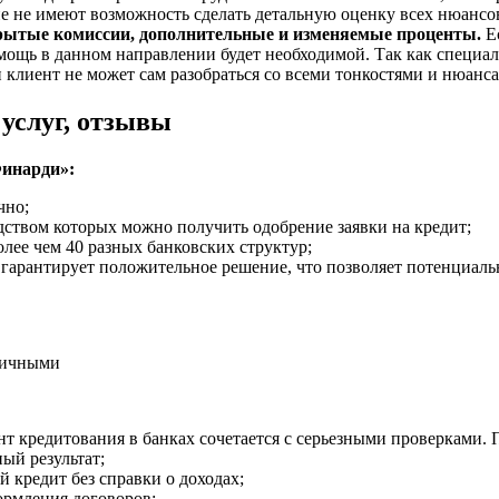
е не имеют возможность сделать детальную оценку всех нюансов
рытые комиссии, дополнительные и изменяемые проценты.
Ес
помощь в данном направлении будет необходимой. Так как специ
 клиент не может сам разобраться со всеми тонкостями и нюанса
услуг, отзывы
Финарди»:
чно;
дством которых можно получить одобрение заявки на кредит;
олее чем 40 разных банковских структур;
о гарантирует положительное решение, что позволяет потенциа
личными
 кредитования в банках сочетается с серьезными проверками. 
ый результат;
 кредит без справки о доходах;
ормления договоров;