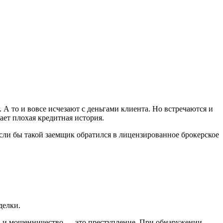
 А то и вовсе исчезают с деньгами клиента. Но встречаются и
ет плохая кредитная история.
сли бы такой заемщик обратился в лицензированное брокерское
делки.
в и мошенничество — это преступление. При обнаружении