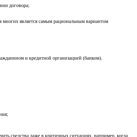
нии договора;
ля многих является самым рациональным вариантом
ажданином и кредитной организацией (банком).
ния;
чить средства даже в критичных ситуациях, например, когда