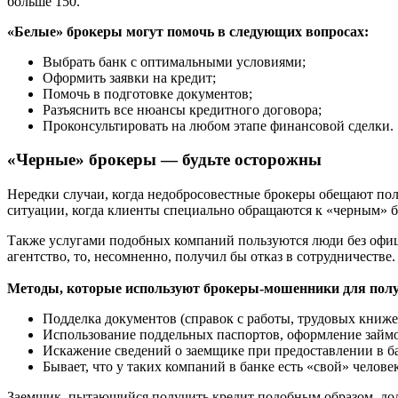
больше 150.
«Белые» брокеры могут помочь в следующих вопросах:
Выбрать банк с оптимальными условиями;
Оформить заявки на кредит;
Помочь в подготовке документов;
Разъяснить все нюансы кредитного договора;
Проконсультировать на любом этапе финансовой сделки.
«Черные» брокеры — будьте осторожны
Нередки случаи, когда недобросовестные брокеры обещают получ
ситуации, когда клиенты специально обращаются к «черным» б
Также услугами подобных компаний пользуются люди без офици
агентство, то, несомненно, получил бы отказ в сотрудничестве.
Методы, которые используют брокеры-мошенники для полу
Подделка документов (справок с работы, трудовых книжек 
Использование поддельных паспортов, оформление займов
Искажение сведений о заемщике при предоставлении в б
Бывает, что у таких компаний в банке есть «свой» челов
Заемщик, пытающийся получить кредит подобным образом, до