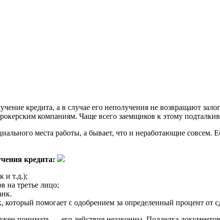
ение кредита, а в случае его неполучения не возвращают залог.
рокерским компаниям. Чаще всего заемщиков к этому подталкива
ального места работы, а бывает, что и неработающие совсем. Е
чения кредита:
и т.д.);
 на третье лицо;
анк.
ек, который помогает с одобрением за определенный процент от с
лжен понимать — его действия незаконны. Подделка документо