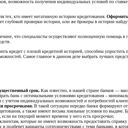
ов, возможность получения индивидуальных условий по ставке п
ля тех, кто имеет негативную историю кредитования.
Оформить 
ляет глубокой проверки истории, или же брокеры в истории найд
причине, что специалисты осуществляют полноценную помощь в 
дств.
ить кредит с плохой кредитной историей, способны упростить 
можностей. Самое главное в данном деле выбрать лучших предс
существенный срок.
Как известно, в нашей стране банков — масс
брать банк с оптимальными условиями кредитования – минимал
н с учетом индивидуальных возможностей и потребностей клиен
ми просрочками.
В такой ситуации нередко банки формируют отк
итования, а также имеют весьма лояльные условия по выдаче. Б
, если на текущий момент времени у него есть просрочки;
клиентам, которые не имеют возможность предоставить справку 
и подберет варианты сотрудничествами с теми банками, в кото