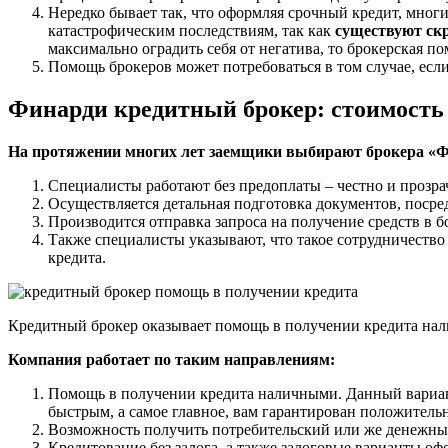
Нередко бывает так, что оформляя срочный кредит, многи
катастрофическим последствиям, так как
существуют ск
максимально оградить себя от негатива, то брокерская 
Помощь брокеров может потребоваться в том случае, если
Финарди кредитный брокер: стоимость 
На протяжении многих лет заемщики выбирают брокера «
Специалисты работают без предоплаты – честно и прозра
Осуществляется детальная подготовка документов, посре
Производится отправка запроса на получение средств в б
Также специалисты указывают, что такое сотрудничеств
кредита.
Кредитный брокер оказывает помощь в получении кредита на
Компания работает по таким направлениям:
Помощь в получении кредита наличными. Данный вариант
быстрым, а самое главное, вам гарантирован положительн
Возможность получить потребительский или же денежный
Кредитование без залога, а также залоговые варианты оф