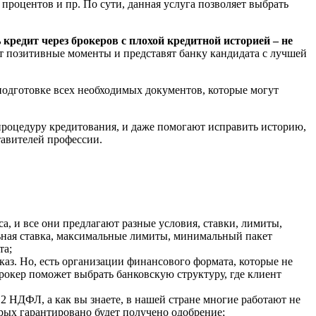
роцентов и пр. По сути, данная услуга позволяет выбрать
кредит через брокеров с плохой кредитной историей – не
ут позитивные моменты и представят банку кандидата с лучшей
подготовке всех необходимых документов, которые могут
процедуру кредитования, и даже помогают исправить историю,
тавителей профессии.
а, и все они предлагают разные условия, ставки, лимиты,
ьная ставка, максимальные лимиты, минимальный пакет
та;
аз. Но, есть организации финансового формата, которые не
рокер поможет выбрать банковскую структуру, где клиент
2 НДФЛ, а как вы знаете, в нашей стране многие работают не
рых гарантировано будет получено одобрение;