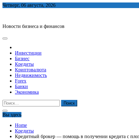
Skip
Четверг, 06 августа, 2026
to
biznes-depo.ru
content
Новости бизнеса и финансов
Инвестиции
Бизнес
Кредиты
Криптовалюта
Недвижимость
Forex
Банки
Экономика
Найти:
Вы здесь
Home
Кредиты
Кредитный брокер — помощь в получении кредита с пло