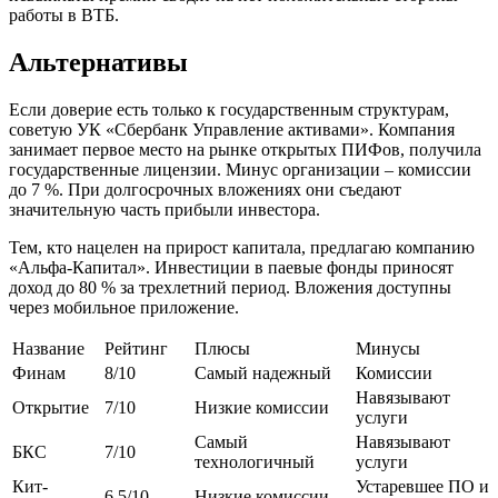
работы в ВТБ.
Альтернативы
Если доверие есть только к государственным структурам,
советую УК «Сбербанк Управление активами». Компания
занимает первое место на рынке открытых ПИФов, получила
государственные лицензии. Минус организации – комиссии
до 7 %. При долгосрочных вложениях они съедают
значительную часть прибыли инвестора.
Тем, кто нацелен на прирост капитала, предлагаю компанию
«Альфа-Капитал». Инвестиции в паевые фонды приносят
доход до 80 % за трехлетний период. Вложения доступны
через мобильное приложение.
Название
Рейтинг
Плюсы
Минусы
Финам
8/10
Самый надежный
Комиссии
Навязывают
Открытие
7/10
Низкие комиссии
услуги
Самый
Навязывают
БКС
7/10
технологичный
услуги
Кит-
Устаревшее ПО и
6.5/10
Низкие комиссии