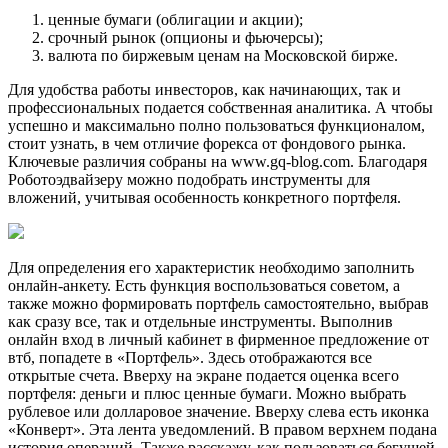
ценные бумаги (облигации и акции);
срочный рынок (опционы и фьючерсы);
валюта по биржевым ценам на Московской бирже.
Для удобства работы инвесторов, как начинающих, так и
профессиональных подается собственная аналитика. А чтобы
успешно и максимально полно пользоваться функционалом,
стоит узнать, в чем отличие форекса от фондового рынка.
Ключевые различия собраны на www.gq-blog.com. Благодаря
Роботоэдвайзеру можно подобрать инструменты для
вложений, учитывая особенность конкретного портфеля.
Для определения его характеристик необходимо заполнить
онлайн-анкету. Есть функция воспользоваться советом, а
также можно формировать портфель самостоятельно, выбрав
как сразу все, так и отдельные инструменты. Выполнив
онлайн вход в личный кабинет в фирменное предложение от
втб, попадете в «Портфель». Здесь отображаются все
открытые счета. Вверху на экране подается оценка всего
портфеля: деньги и плюс ценные бумаги. Можно выбрать
рублевое или долларовое значение. Вверху слева есть иконка
«Конверт». Эта лента уведомлений. В правом верхнем подана
история операций. Также расскажу, как пользоваться бегущей