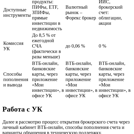
продукты:
ИИС,
ПИФы, ETF,
Валютный
брокерский
Доступные
ЗПИФы,
рынок –
счет:
инструменты
прямые
Форекс брокер
облигации,
инвестиции в
акции
недвижимость
До 8,5 % от
ежегодной
Комиссия
СЧА
до 0,06 %
0 %
УК
(фактически в
разы меньше)
ВТБ-онлайн,
ВТБ-онлайн,
ВТБ-онлайн,
банковские
банковские
банковские
Способы
карты, через
карты, через
карты, через
пополнения
приложение
приложение
приложение
и вывода
«Мои
«Мои
«Мои
инвестиции», в
инвестиции», в
инвестиции», в
офисе УК
офисе УК
офисе УК
Работа с УК
Далее я рассмотрю процесс открытия брокерского счета через
личный кабинет ВТБ-онлайн, способы пополнения счета и
варианты обращения в техническую поддержку.