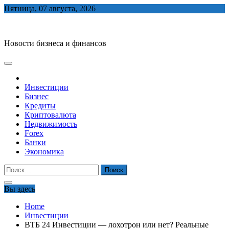
Skip
Пятница, 07 августа, 2026
to
biznes-depo.ru
content
Новости бизнеса и финансов
Инвестиции
Бизнес
Кредиты
Криптовалюта
Недвижимость
Forex
Банки
Экономика
Найти:
Вы здесь
Home
Инвестиции
ВТБ 24 Инвестиции — лохотрон или нет? Реальные