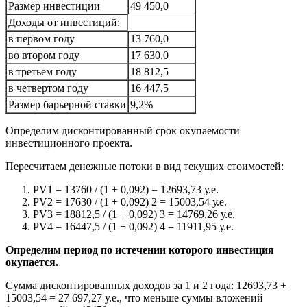
Размер инвестиции
49 450,0
Доходы от инвестиций:
в первом году
13 760,0
во втором году
17 630,0
в третьем году
18 812,5
в четвертом году
16 447,5
Размер барьерной ставки
9,2%
Определим дисконтированный срок окупаемости
инвестиционного проекта.
Пересчитаем денежные потоки в вид текущих стоимостей:
PV1 = 13760 / (1 + 0,092) = 12693,73 у.е.
PV2 = 17630 / (1 + 0,092) 2 = 15003,54 у.е.
PV3 = 18812,5 / (1 + 0,092) 3 = 14769,26 у.е.
PV4 = 16447,5 / (1 + 0,092) 4 = 11911,95 у.е.
Определим период по истечении которого инвестиция
окупается.
Сумма дисконтированных доходов за 1 и 2 года: 12693,73 +
15003,54 = 27 697,27 у.е., что меньше суммы вложений