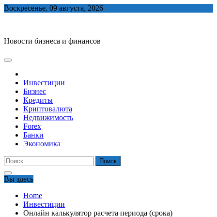
Skip
Воскресенье, 09 августа, 2026
to
biznes-depo.ru
content
Новости бизнеса и финансов
Инвестиции
Бизнес
Кредиты
Криптовалюта
Недвижимость
Forex
Банки
Экономика
Найти:
Вы здесь
Home
Инвестиции
Онлайн калькулятор расчета периода (срока)