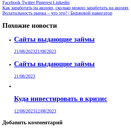
Facebook
Twitter
Pinterest
Linkedin
Навигация
Как заработать на акциях, сколько можно заработать на акциях
Волатильность рынка – что это? | Биржевой навигатор
по
записям
Похожие новости
Сайты выдающие займы
21/08/2023
21/08/2023
Сайты выдающие займы
21/08/2023
Куда инвестировать в кризис
12/08/2023
12/08/2023
Добавить комментарий