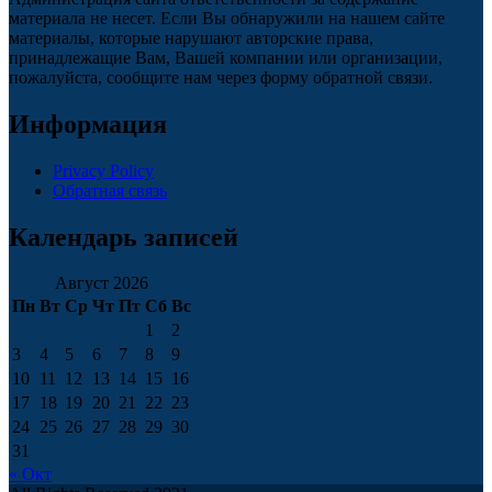
материала не несет. Если Вы обнаружили на нашем сайте
материалы, которые нарушают авторские права,
принадлежащие Вам, Вашей компании или организации,
пожалуйста, сообщите нам через форму обратной связи.
Информация
Privacy Policy
Обратная связь
Календарь записей
Август 2026
Пн
Вт
Ср
Чт
Пт
Сб
Вс
1
2
3
4
5
6
7
8
9
10
11
12
13
14
15
16
17
18
19
20
21
22
23
24
25
26
27
28
29
30
31
« Окт