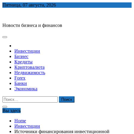
Skip
Пятница, 07 августа, 2026
to
biznes-depo.ru
content
Новости бизнеса и финансов
Инвестиции
Бизнес
Кредиты
Криптовалюта
Недвижимость
Forex
Банки
Экономика
Найти:
Вы здесь
Home
Инвестиции
Источники финансирования инвестиционной