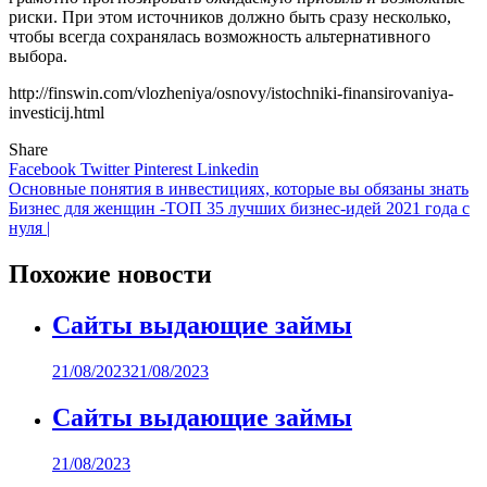
риски. При этом источников должно быть сразу несколько,
чтобы всегда сохранялась возможность альтернативного
выбора.
http://finswin.com/vlozheniya/osnovy/istochniki-finansirovaniya-
investicij.html
Share
Facebook
Twitter
Pinterest
Linkedin
Навигация
Основные понятия в инвестициях, которые вы обязаны знать
Бизнес для женщин -ТОП 35 лучших бизнес-идей 2021 года с
по
нуля |
записям
Похожие новости
Сайты выдающие займы
21/08/2023
21/08/2023
Сайты выдающие займы
21/08/2023