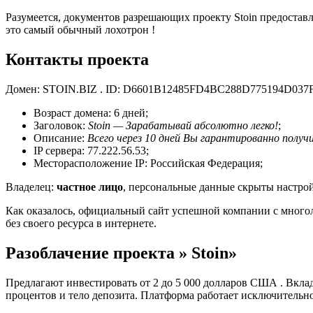
Разумеется, документов разрешающих проекту Stoin предоставл
это самый обычный лохотрон !
Контакты проекта
Домен: STOIN.BIZ . ID: D6601B12485FD4BC288D775194D037FD
Возраст домена: 6 дней;
Заголовок:
Stoin — Зарабатывай абсолютно легко!
;
Описание:
Всего через 10 дней Вы гарантированно полу
IP сервера: 77.222.56.53;
Месторасположение IP: Российская Федерация;
Владелец:
частное лицо
, персональные данные скрыты настро
Как оказалось, официальный сайт успешной компании с многоле
без своего ресурса в интернете.
Разоблачение проекта » Stoin»
Предлагают инвестировать от 2 до 5 000 долларов США . Вкл
процентов и тело депозита. Платформа работает исключитель