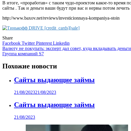
В итоге, «проработав» с таким чудо-проектом какое-то время 
сайты . Так и деньги ваши будут при вас и нервы потом лечить 
http://www.baxov.net/reviews/investicionnaya-kompaniya-stoin
Share
Facebook
Twitter
Pinterest
Linkedin
Навигация
Валюту не покупать: эксперт дал совет, куда вкладывать деньг
Группа компаний S7
по
записям
Похожие новости
Сайты выдающие займы
21/08/2023
21/08/2023
Сайты выдающие займы
21/08/2023