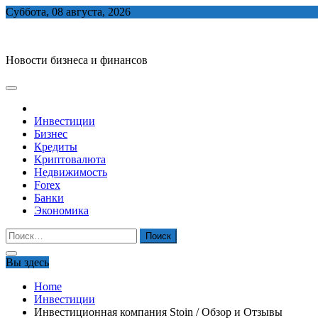
Skip
Суббота, 08 августа, 2026
to
biznes-depo.ru
content
Новости бизнеса и финансов
Инвестиции
Бизнес
Кредиты
Криптовалюта
Недвижимость
Forex
Банки
Экономика
Найти:
Вы здесь
Home
Инвестиции
Инвестиционная компания Stoin / Обзор и Отзывы