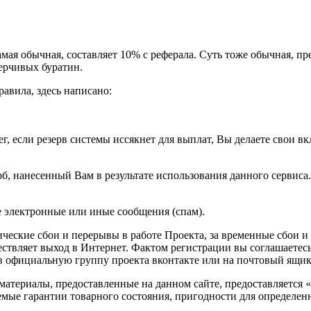
мая обычная, составляет 10% с реферала. Суть тоже обычная, 
ерчивых буратин.
авила, здесь написано:
, если резерв системы иссякнет для выплат, Вы делаете свои вкл
б, нанесенный Вам в результате использования данного сервиса
 электронные или иные сообщения (спам).
ческие сбои и перерывы в работе Проекта, за временные сбои и
ествляет выход в Интернет. Фактом регистрации вы соглашаетес
в официальную группу проекта вконтакте или на почтовый ящи
атериалы, предоставленные на данном сайте, предоставляется «к
емые гарантии товарного состояния, пригодности для определен