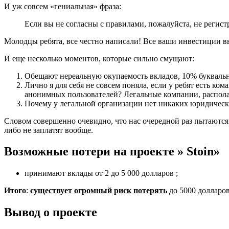
И уж совсем «гениальная» фраза:
Если вы не согласны с правилами, пожалуйста, не регис
Молодцы ребята, все честно написали! Все ваши инвестиции вы
И еще несколько моментов, которые сильно смущают:
Обещают нереальную окупаемость вкладов, 10% буквально
Лично я для себя не совсем поняла, если у ребят есть ко
анонимных пользователей? Легальные компании, распола
Почему у легальной организации нет никаких юридическ
Словом совершенно очевидно, что нас очередной раз пытаются 
либо не заплатят вообще.
Возможные потери на проекте » Stoin»
принимают вклады от 2 до 5 000 долларов ;
Итого
:
существует огромный риск потерять
до 5000 долларо
Вывод о проекте