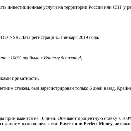
ять инвестиционные услуги на территории России или СНГ у ресу
D-NSR. Дата регистрации:31 января 2019 года.
чите +100% прибыли к Вашему депозиту!;
йками приватности.
тним стажем, был зарегистрирован только 6 дней назад. Крайне 
ады принимаются на 10 дней. Обещают процентную ставку в 100
но с анонимными кошельками:
Payeer или Perfect Money
, автовы