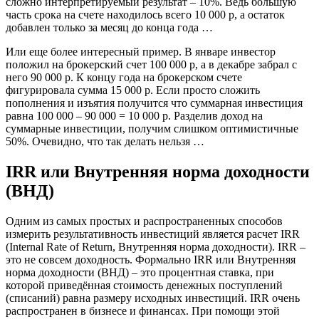
сложно интерпретируемый результат – 10%. Ведь большую
часть срока на счете находилось всего 10 000 р, а остаток
добавлен только за месяц до конца года …
Или еще более интересный пример. В январе инвестор
положил на брокерский счет 100 000 р, а в декабре забрал с
него 90 000 р. К концу года на брокерском счете
фигурировала сумма 15 000 р. Если просто сложить
пополнения и изъятия получится что суммарная инвестиция
равна 100 000 – 90 000 = 10 000 р. Разделив доход на
суммарные инвестиции, получим слишком оптимистичные
50%. Очевидно, что так делать нельзя …
IRR или Внутренняя норма доходности
(ВНД)
Одним из самых простых и распространенных способов
измерить результативность инвестиций является расчет IRR
(Internal Rate of Return, Внутренняя норма доходности). IRR –
это не совсем доходность. Формально IRR или Внутренняя
норма доходности (ВНД) – это процентная ставка, при
которой приведённая стоимость денежных поступлений
(списаний) равна размеру исходных инвестиций. IRR очень
распространен в бизнесе и финансах. При помощи этой