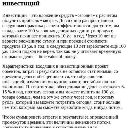
инвестиций
Инвестиции – это вложение средств «сегодня» с расчетом
получить прибыль «завтра». До сих пор распространена
следующая практика расчета эффективности: допустим, вы
вкладываете 100 условных денежных единиц в продукт,
который начинает приносить 10 у.е. в год. Через 10 лет вы
вернете вложенную сумму, и при прежней стоимости
продукта 10 у.е. в год, в следующие 10 лет заработаете еще 100
у.е. Такой подход не верен, так как не учитывает временную
стоимость денег – time value of money.
Характеристики входящих в инвестиционный проект
объектов, затрат и результатов не остаются статичными, со
временем деньги обесцениваются, что обусловлено
инфляцией, изменениями курсов валют, нестабильностью
экономики. По статистике, обесценивание денег составляет 6-
15 % в год, поэтому сегодня вы можете купить на 100 у.е.
товара больше, чем на эту же сумму через год, и поэтому
рубль, который вы можете потратить сегодня, стоит больше
чем тот, который вы сможете заработать когда-нибудь потом.
Чтобы суммировать затраты и результаты за определенный
промежуток времени, эти величины денежного потока
должны быть приведены к сопоставимому виду —