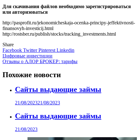
Для скачивания файлов необходимо зарегистрироваться
или авторизоваться
http://pasprofit.ru/jekonomicheskaja-ocenka-principy-jeffektivnosti-
finansovyh-investicij.html
http://rostsber.ru/publish/stocks/tracking_investments.html
Share
Facebook
Twitter
Pinterest
Linkedin
Навигация
Цифровые инвестиции
Отзывы о АЛОР БРОКЕР: тарифы
по
записям
Похожие новости
Сайты выдающие займы
21/08/2023
21/08/2023
Сайты выдающие займы
21/08/2023