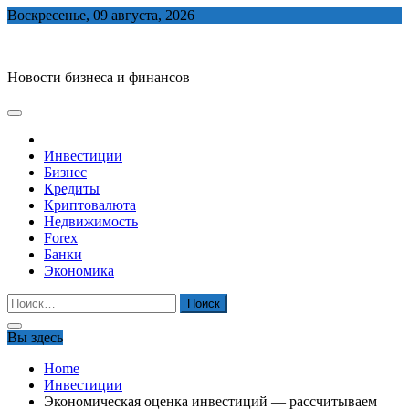
Skip
Воскресенье, 09 августа, 2026
to
biznes-depo.ru
content
Новости бизнеса и финансов
Инвестиции
Бизнес
Кредиты
Криптовалюта
Недвижимость
Forex
Банки
Экономика
Найти:
Вы здесь
Home
Инвестиции
Экономическая оценка инвестиций — рассчитываем