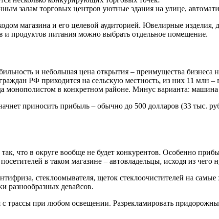
ным залам торговых центров уютные здания на улице, автомати
оходом магазина и его целевой аудиторией. Ювелирные изделия,
ов и продуктов питания можно выбрать отдельное помещение.
льность и небольшая цена открытия – преимущества бизнеса на 
граждан РФ приходится на сельскую местность, из них 11 млн – 
ода монополистом в конкретном районе. Минус варианта: машин
 начнет приносить прибыль – обычно до 500 долларов (33 тыс. ру
ак, что в округе вообще не будет конкурентов. Особенно прибы
посетителей в таком магазине – автовладельцы, исходя из чего 
нтифриза, стеклоомывателя, щеток стеклоочистителей на самые х
ки разнообразных девайсов.
ая с трассы при любом освещении. Разрекламировать придорожн