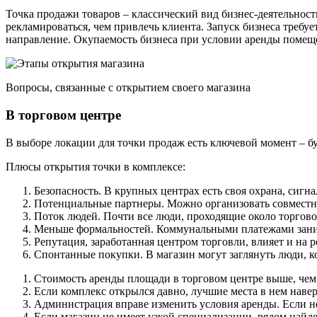
Точка продажи товаров – классический вид бизнес-деятельности
рекламироваться, чем привлечь клиента. Запуск бизнеса требу
направление. Окупаемость бизнеса при условии аренды помеще
Вопросы, связанные с открытием своего магазина
В торговом центре
В выборе локации для точки продаж есть ключевой момент – бу
Плюсы открытия точки в комплексе:
Безопасность. В крупных центрах есть своя охрана, сигн
Потенциальные партнеры. Можно организовать совместны
Поток людей. Почти все люди, проходящие около торгово
Меньше формальностей. Коммунальными платежами зани
Репутация, заработанная центром торговли, влияет и на
Спонтанные покупки. В магазин могут заглянуть люди, к
Стоимость аренды площади в торговом центре выше, чем
Если комплекс открылся давно, лучшие места в нем наве
Администрация вправе изменить условия аренды. Если не
Если магазин не имеет узкой специализации, рядом найд