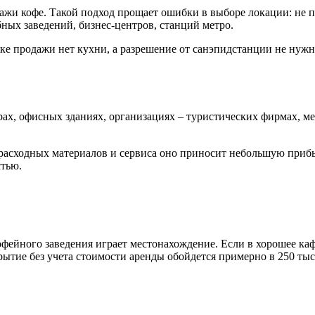
жи кофе. Такой подход прощает ошибки в выборе локации: не п
бных заведений, бизнес-центров, станций метро.
очке продажи нет кухни, а разрешение от санэпидстанции не нужн
ах, офисных зданиях, организациях – туристических фирмах, м
расходных материалов и сервиса оно приносит небольшую прибы
стью.
офейного заведения играет местонахождение. Если в хорошее ка
рытие без учета стоимости аренды обойдется примерно в 250 тыс