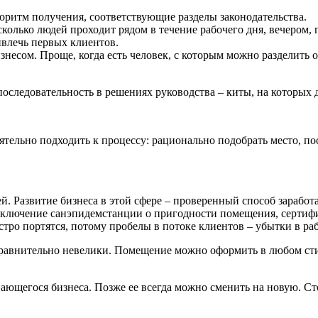
горитм получения, соответствующие разделы законодательства.
колько людей проходит рядом в течение рабочего дня, вечером,
влечь первых клиентов.
есом. Проще, когда есть человек, с которым можно разделить об
последовательность в решениях руководства – киты, на которых 
оятельно подходить к процессу: рационально подобрать место, по
й. Развитие бизнеса в этой сфере – проверенный способ заработа
 заключение санэпидемстанции о пригодности помещения, серти
тро портятся, потому пробелы в потоке клиентов – убытки в раб
равнительно невелики. Помещение можно оформить в любом стиле
ивающегося бизнеса. Позже ее всегда можно сменить на новую. 