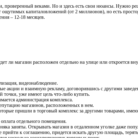
, проверенный веками. Но и здесь есть свои нюансы. Нужно реши
ет ощутимых капиталовложений (от 2 миллионов), но есть просто
ния – 12-18 месяцев.
дет ли магазин расположен отдельно на улице или откроется вну
ализация, видеонаблюдение.
е акции и взаимную рекламу, договорившись с другими заведе
й точки, уже имеют цель что-либо купить.
мается администрация комплекса.
 репутацию магазинов, расположенных в нем.
оторые пришли в торговый комплекс за другими товарами, имею
 оплата отдельного помещения.
рняка заняты. Открывать магазин в отдаленном уголке даже попу
 прийти к соглашению, придется искать другую площадь, терять
ется несколько конкурирующих торговых точек.