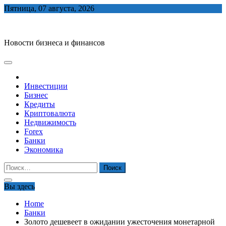
Skip
Пятница, 07 августа, 2026
to
biznes-depo.ru
content
Новости бизнеса и финансов
Инвестиции
Бизнес
Кредиты
Криптовалюта
Недвижимость
Forex
Банки
Экономика
Найти:
Вы здесь
Home
Банки
Золото дешевеет в ожидании ужесточения монетарной