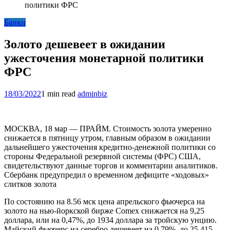
политики ФРС
Банки
Золото дешевеет в ожидании
ужесточения монетарной политики
ФРС
18/03/2022
1 min read
adminbiz
МОСКВА, 18 мар — ПРАЙМ. Стоимость золота умеренно
снижается в пятницу утром, главным образом в ожидании
дальнейшего ужесточения кредитно-денежной политики со
стороны Федеральной резервной системы (ФРС) США,
свидетельствуют данные торгов и комментарии аналитиков.
Сбербанк предупредил о временном дефиците «ходовых»
слитков золота
По состоянию на 8.56 мск цена апрельского фьючерса на
золото на нью-йоркской бирже Comex снижается на 9,25
доллара, или на 0,47%, до 1934 доллара за тройскую унцию.
Майский фьючерс на серебро дешевеет на 0,79%, до 25,415