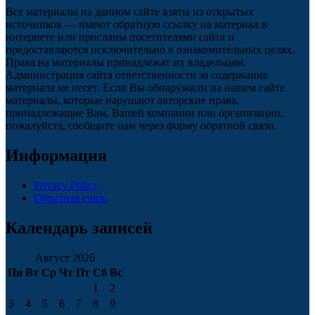
Все материалы на данном сайте взяты из открытых
источников — имеют обратную ссылку на материал в
интернете или присланы посетителями сайта и
предоставляются исключительно в ознакомительных целях.
Права на материалы принадлежат их владельцам.
Администрация сайта ответственности за содержание
материала не несет. Если Вы обнаружили на нашем сайте
материалы, которые нарушают авторские права,
принадлежащие Вам, Вашей компании или организации,
пожалуйста, сообщите нам через форму обратной связи.
Информация
Privacy Policy
Обратная связь
Календарь записей
Август 2026
Пн
Вт
Ср
Чт
Пт
Сб
Вс
1
2
3
4
5
6
7
8
9