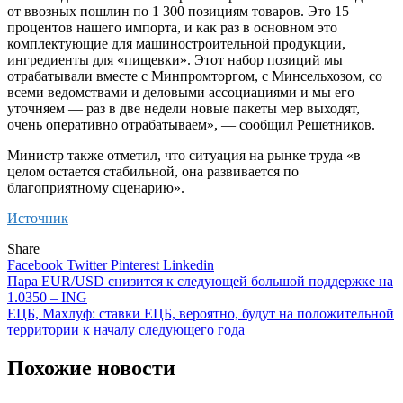
от ввозных пошлин по 1 300 позициям товаров. Это 15
процентов нашего импорта, и как раз в основном это
комплектующие для машиностроительной продукции,
ингредиенты для «пищевки». Этот набор позиций мы
отрабатывали вместе с Минпромторгом, с Минсельхозом, со
всеми ведомствами и деловыми ассоциациями и мы его
уточняем — раз в две недели новые пакеты мер выходят,
очень оперативно отрабатываем», — сообщил Решетников.
Министр также отметил, что ситуация на рынке труда «в
целом остается стабильной, она развивается по
благоприятному сценарию».
Источник
Share
Facebook
Twitter
Pinterest
Linkedin
Навигация
Пара EUR/USD снизится к следующей большой поддержке на
1.0350 – ING
по
ЕЦБ, Махлуф: ставки ЕЦБ, вероятно, будут на положительной
записям
территории к началу следующего года
Похожие новости