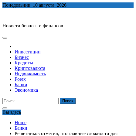
Skip
Понедельник, 10 августа, 2026
to
biznes-depo.ru
content
Новости бизнеса и финансов
Инвестиции
Бизнес
Кредиты
Криптовалюта
Недвижимость
Forex
Банки
Экономика
Найти:
Вы здесь
Home
Банки
Решетников отметил, что главные сложности для