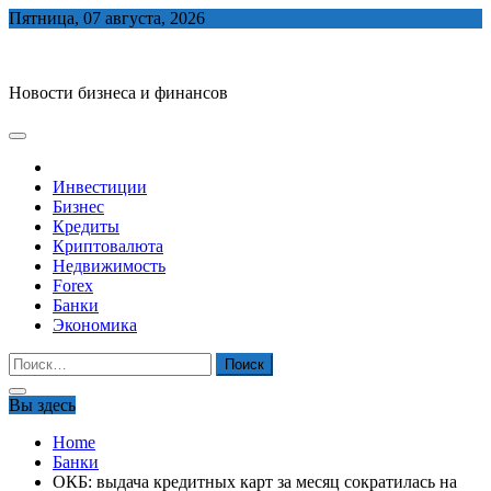
Skip
Пятница, 07 августа, 2026
to
biznes-depo.ru
content
Новости бизнеса и финансов
Инвестиции
Бизнес
Кредиты
Криптовалюта
Недвижимость
Forex
Банки
Экономика
Найти:
Вы здесь
Home
Банки
ОКБ: выдача кредитных карт за месяц сократилась на