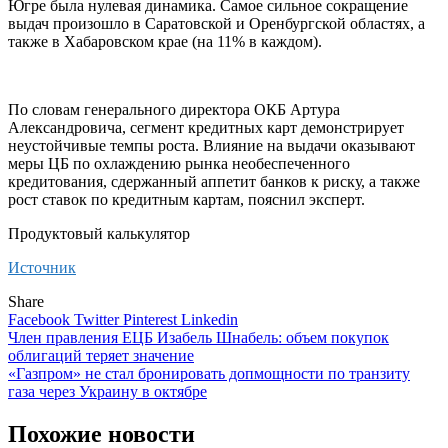
Югре была нулевая динамика. Самое сильное сокращение
выдач произошло в Саратовской и Оренбургской областях, а
также в Хабаровском крае (на 11% в каждом).
По словам генерального директора ОКБ Артура
Александровича, сегмент кредитных карт демонстрирует
неустойчивые темпы роста. Влияние на выдачи оказывают
меры ЦБ по охлаждению рынка необеспеченного
кредитования, сдержанный аппетит банков к риску, а также
рост ставок по кредитным картам, пояснил эксперт.
Продуктовый калькулятор
Источник
Share
Facebook
Twitter
Pinterest
Linkedin
Навигация
Член правления ЕЦБ Изабель Шнабель: объем покупок
облигаций теряет значение
по
«Газпром» не стал бронировать допмощности по транзиту
записям
газа через Украину в октябре
Похожие новости