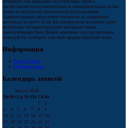
интернете или присланы посетителями сайта и
предоставляются исключительно в ознакомительных целях.
Права на материалы принадлежат их владельцам.
Администрация сайта ответственности за содержание
материала не несет. Если Вы обнаружили на нашем сайте
материалы, которые нарушают авторские права,
принадлежащие Вам, Вашей компании или организации,
пожалуйста, сообщите нам через форму обратной связи.
Информация
Privacy Policy
Обратная связь
Календарь записей
Август 2026
Пн
Вт
Ср
Чт
Пт
Сб
Вс
1
2
3
4
5
6
7
8
9
10
11
12
13
14
15
16
17
18
19
20
21
22
23