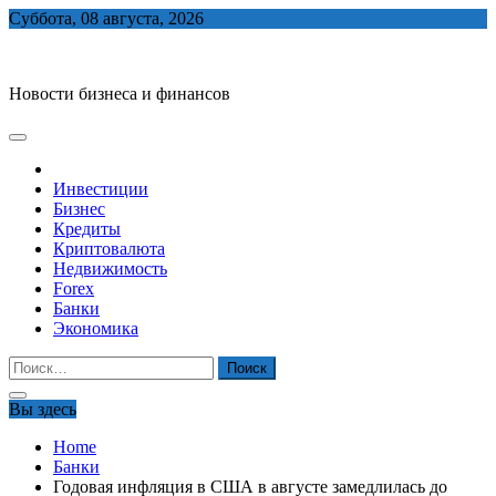
Skip
Суббота, 08 августа, 2026
to
biznes-depo.ru
content
Новости бизнеса и финансов
Инвестиции
Бизнес
Кредиты
Криптовалюта
Недвижимость
Forex
Банки
Экономика
Найти:
Вы здесь
Home
Банки
Годовая инфляция в США в августе замедлилась до