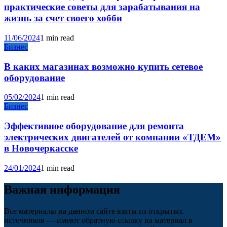
практические советы для зарабатывания на
жизнь за счет своего хобби
11/06/2024
1 min read
Бизнес
В каких магазинах возможно купить сетевое
оборудование
05/02/2024
1 min read
Бизнес
Эффективное оборудование для ремонта
электрических двигателей от компании «ТДЕМ»
в Новочеркасске
24/01/2024
1 min read
Важная информация
Все материалы на данном сайте взяты из открытых
источников — имеют обратную ссылку на материал в