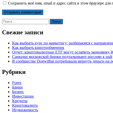
Сохранить моё имя, email и адрес сайта в этом браузере д
Найти:
Свежие записи
Как выбрать курс по маркетигу: разбираемся с направле
Как выбрать криптообменник
Отчет: криптовалютные ETF могут ослабить экономику
Санкции московской биржи подталкивают россиян к usdt
В сообществе Dogwifhat потребовали вернуть деньги на р
Рубрики
Forex
Банки
Бизнес
Инвестиции
Кредиты
Криптовалюта
Недвижимость