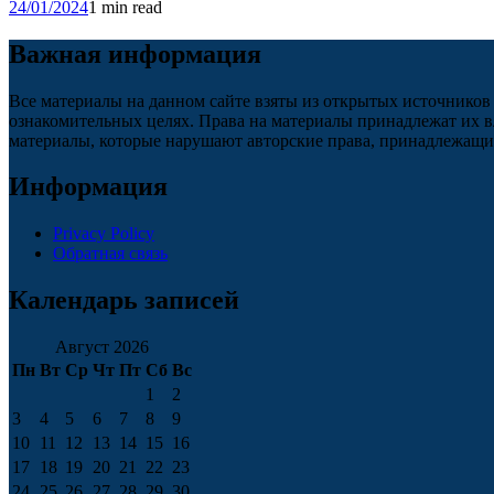
24/01/2024
1 min read
Важная информация
Все материалы на данном сайте взяты из открытых источников
ознакомительных целях. Права на материалы принадлежат их в
материалы, которые нарушают авторские права, принадлежащие
Информация
Privacy Policy
Обратная связь
Календарь записей
Август 2026
Пн
Вт
Ср
Чт
Пт
Сб
Вс
1
2
3
4
5
6
7
8
9
10
11
12
13
14
15
16
17
18
19
20
21
22
23
24
25
26
27
28
29
30