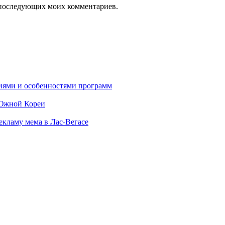
ля последующих моих комментариев.
ниями и особенностями программ
 Южной Кореи
екламу мема в Лас-Вегасе