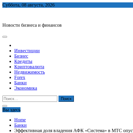
Skip
Суббота, 08 августа, 2026
to
biznes-depo.ru
content
Новости бизнеса и финансов
Инвестиции
Бизнес
Кредиты
Криптовалюта
Недвижимость
Forex
Банки
Экономика
Найти:
Вы здесь
Home
Банки
Эффективная доля владения АФК «Система» в МТС опус