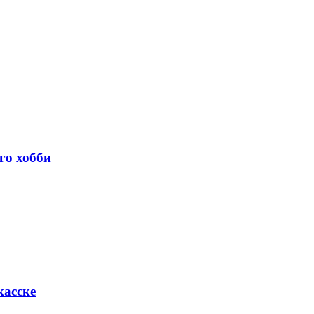
го хобби
касске