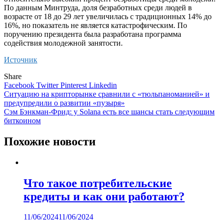
По данным Минтруда, доля безработных среди людей в
возрасте от 18 до 29 лет увеличилась с традиционных 14% до
16%, но показатель не является катастрофическим. По
поручению президента была разработана программа
содействия молодежной занятости.
Источник
Share
Facebook
Twitter
Pinterest
Linkedin
Навигация
Ситуацию на крипторынке сравнили с «тюльпаноманией» и
предупредили о развитии «пузыря»
по
Сэм Бэнкман-Фрид: у Solana есть все шансы стать следующим
записям
биткоином
Похожие новости
Что такое потребительские
кредиты и как они работают?
11/06/2024
11/06/2024