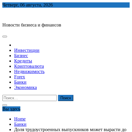
Skip
Четверг, 06 августа, 2026
to
biznes-depo.ru
content
Новости бизнеса и финансов
Инвестиции
Бизнес
Кредиты
Криптовалюта
Недвижимость
Forex
Банки
Экономика
Найти:
Вы здесь
Home
Банки
Доля трудоустроенных выпускников может вырасти до