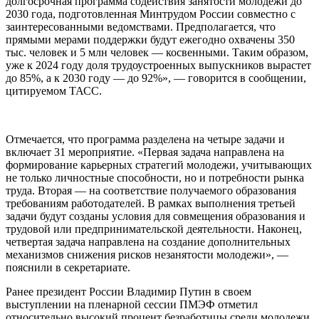
долгосрочная программа содействия занятости молодежи до
2030 года, подготовленная Минтрудом России совместно с
заинтересованными ведомствами. Предполагается, что
прямыми мерами поддержки будут ежегодно охвачены 350
тыс. человек и 5 млн человек — косвенными. Таким образом,
уже к 2024 году доля трудоустроенных выпускников вырастет
до 85%, а к 2030 году — до 92%», — говорится в сообщении,
цитируемом ТАСС.
Отмечается, что программа разделена на четыре задачи и
включает 31 мероприятие. «Первая задача направлена на
формирование карьерных стратегий молодежи, учитывающих
не только личностные способности, но и потребности рынка
труда. Вторая — на соответствие получаемого образования
требованиям работодателей. В рамках выполнения третьей
задачи будут созданы условия для совмещения образования и
трудовой или предпринимательской деятельности. Наконец,
четвертая задача направлена на создание дополнительных
механизмов снижения рисков незанятости молодежи», —
пояснили в секретариате.
Ранее президент России Владимир Путин в своем
выступлении на пленарной сессии ПМЭФ отметил
относительно высокий процент безработицы среди молодежи.