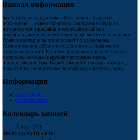
Важная информация
Все материалы на данном сайте взяты из открытых
источников — имеют обратную ссылку на материал в
интернете или присланы посетителями сайта и
предоставляются исключительно в ознакомительных целях.
Права на материалы принадлежат их владельцам.
Администрация сайта ответственности за содержание
материала не несет. Если Вы обнаружили на нашем сайте
материалы, которые нарушают авторские права,
принадлежащие Вам, Вашей компании или организации,
пожалуйста, сообщите нам через форму обратной связи.
Информация
Privacy Policy
Обратная связь
Календарь записей
Август 2026
Пн
Вт
Ср
Чт
Пт
Сб
Вс