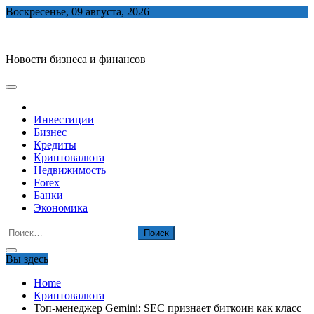
Skip
Воскресенье, 09 августа, 2026
to
biznes-depo.ru
content
Новости бизнеса и финансов
Инвестиции
Бизнес
Кредиты
Криптовалюта
Недвижимость
Forex
Банки
Экономика
Найти:
Вы здесь
Home
Криптовалюта
Топ-менеджер Gemini: SEC признает биткоин как класс