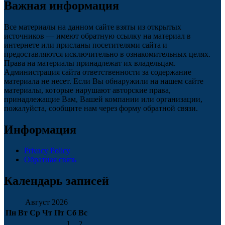
Важная информация
Все материалы на данном сайте взяты из открытых
источников — имеют обратную ссылку на материал в
интернете или присланы посетителями сайта и
предоставляются исключительно в ознакомительных целях.
Права на материалы принадлежат их владельцам.
Администрация сайта ответственности за содержание
материала не несет. Если Вы обнаружили на нашем сайте
материалы, которые нарушают авторские права,
принадлежащие Вам, Вашей компании или организации,
пожалуйста, сообщите нам через форму обратной связи.
Информация
Privacy Policy
Обратная связь
Календарь записей
Август 2026
Пн
Вт
Ср
Чт
Пт
Сб
Вс
1
2