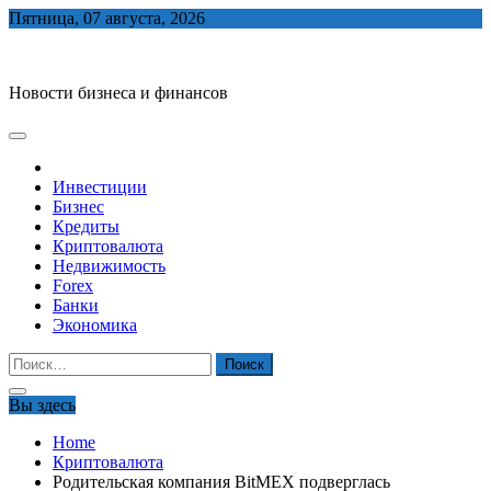
Skip
Пятница, 07 августа, 2026
to
biznes-depo.ru
content
Новости бизнеса и финансов
Инвестиции
Бизнес
Кредиты
Криптовалюта
Недвижимость
Forex
Банки
Экономика
Найти:
Вы здесь
Home
Криптовалюта
Родительская компания BitMEX подверглась