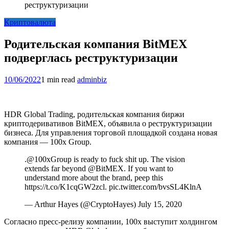
реструктуризации
Криптовалюта
Родительская компания BitMEX
подверглась реструктуризации
10/06/2022
1 min read
adminbiz
HDR Global Trading, родительская компания биржи
криптодеривативов BitMEX, объявила о реструктуризации
бизнеса. Для управления торговой площадкой создана новая
компания — 100x Group.
.@100xGroup is ready to fuck shit up. The vision
extends far beyond @BitMEX. If you want to
understand more about the brand, peep this
https://t.co/K1cqGW2zcl. pic.twitter.com/bvsSL4KlnA
— Arthur Hayes (@CryptoHayes) July 15, 2020
Согласно пресс-релизу компании, 100x выступит холдингом