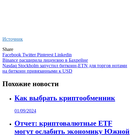
Источник
Share
Facebook
Twitter
Pinterest
Linkedin
Навигация
Binance расширила лицензию в Бахрейне
Nasdaq Stockholm запустил биткоин-ETN для торгов нотами
по
на биткоин привязанными к USD
записям
Похожие новости
Как выбрать криптообменник
01/09/2024
Отчет: криптовалютные ETF
могут ослабить экономику Южной