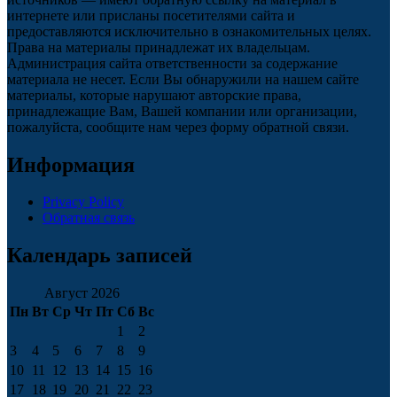
интернете или присланы посетителями сайта и
предоставляются исключительно в ознакомительных целях.
Права на материалы принадлежат их владельцам.
Администрация сайта ответственности за содержание
материала не несет. Если Вы обнаружили на нашем сайте
материалы, которые нарушают авторские права,
принадлежащие Вам, Вашей компании или организации,
пожалуйста, сообщите нам через форму обратной связи.
Информация
Privacy Policy
Обратная связь
Календарь записей
Август 2026
Пн
Вт
Ср
Чт
Пт
Сб
Вс
1
2
3
4
5
6
7
8
9
10
11
12
13
14
15
16
17
18
19
20
21
22
23