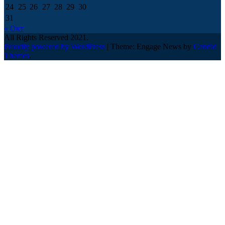
24
25
26
27
28
29
30
31
« Окт
All Rights Reserved 2021.
Proudly powered by WordPress
|
Theme: Engage News by
Candid
Themes
.