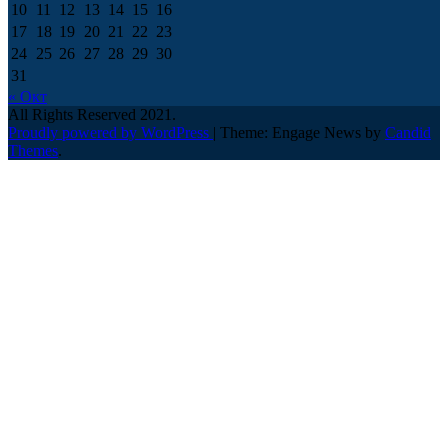
10
11
12
13
14
15
16
17
18
19
20
21
22
23
24
25
26
27
28
29
30
31
« Окт
All Rights Reserved 2021.
Proudly powered by WordPress
|
Theme: Engage News by
Candid
Themes
.