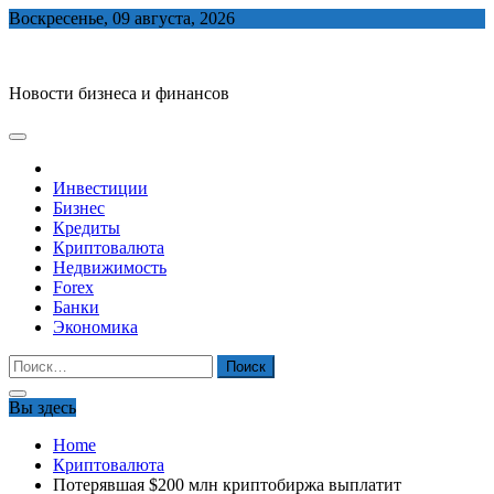
Skip
Воскресенье, 09 августа, 2026
to
biznes-depo.ru
content
Новости бизнеса и финансов
Инвестиции
Бизнес
Кредиты
Криптовалюта
Недвижимость
Forex
Банки
Экономика
Найти:
Вы здесь
Home
Криптовалюта
Потерявшая $200 млн криптобиржа выплатит