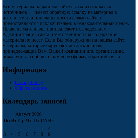
Все материалы на данном сайте взяты из открытых
источников — имеют обратную ссылку на материал в
интернете или присланы посетителями сайта и
предоставляются исключительно в ознакомительных целях.
Права на материалы принадлежат их владельцам.
Администрация сайта ответственности за содержание
материала не несет. Если Вы обнаружили на нашем сайте
материалы, которые нарушают авторские права,
принадлежащие Вам, Вашей компании или организации,
пожалуйста, сообщите нам через форму обратной связи.
Информация
Privacy Policy
Обратная связь
Календарь записей
Август 2026
Пн
Вт
Ср
Чт
Пт
Сб
Вс
1
2
3
4
5
6
7
8
9