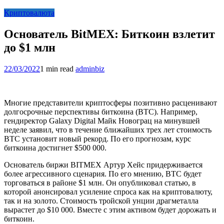
Криптовалюта
Основатель BitMEX: Биткоин взлетит
до $1 млн
22/03/2022
1 min read
adminbiz
Многие представители криптосферы позитивно расценивают
долгосрочные перспективы биткоина (BTC). Например,
гендиректор Galaxy Digital Майк Новограц на минувшей
неделе заявил, что в течение ближайших трех лет стоимость
BTC установит новый рекорд. По его прогнозам, курс
биткоина достигнет $500 000.
Основатель биржи BITMEX Артур Хейс придерживается
более агрессивного сценария. По его мнению, BTC будет
торговаться в районе $1 млн. Он опубликовал статью, в
которой анонсировал усиление спроса как на криптовалюту,
так и на золото. Стоимость тройской унции драгметалла
вырастет до $10 000. Вместе с этим активом будет дорожать и
биткоин.