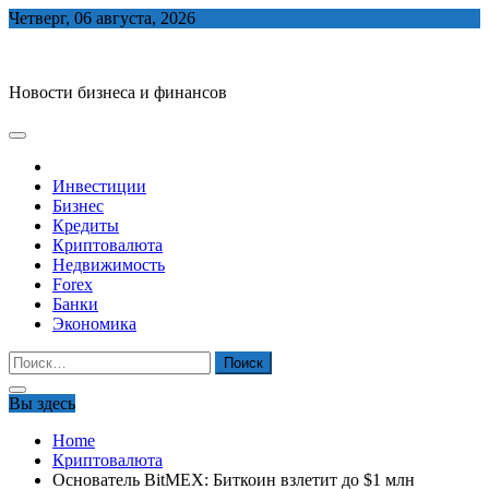
Skip
Четверг, 06 августа, 2026
to
biznes-depo.ru
content
Новости бизнеса и финансов
Инвестиции
Бизнес
Кредиты
Криптовалюта
Недвижимость
Forex
Банки
Экономика
Найти:
Вы здесь
Home
Криптовалюта
Основатель BitMEX: Биткоин взлетит до $1 млн