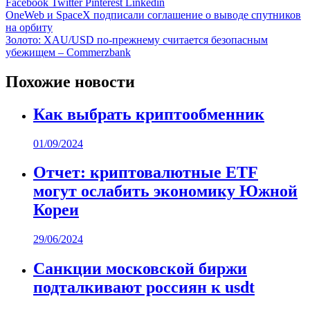
Facebook
Twitter
Pinterest
Linkedin
Навигация
OneWeb и SpaceX подписали соглашение о выводе спутников
на орбиту
по
Золото: XAU/USD по-прежнему считается безопасным
записям
убежищем – Commerzbank
Похожие новости
Как выбрать криптообменник
01/09/2024
Отчет: криптовалютные ETF
могут ослабить экономику Южной
Кореи
29/06/2024
Санкции московской биржи
подталкивают россиян к usdt