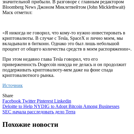
значительной прибыли. В разговоре с главным редактором
Bloomberg News Джоном Миклетвейтом (John Micklethwait)
Маск отметил:
«Я никогда не говорил, что кому-то нужно инвестировать в
криптовалюты. В случае с Tesla, SpaceX и лично моем, мы
вкладывали в биткоин. Однако это был лишь небольшой
процент от общего количества средств в моем распоряжении».
При этом недавно глава Tesla говорил, что его
приверженность Dogecoin никуда не делась и он продолжит
поддерживать криптовалюту-мем даже на фоне спада
криптовалютного рынка.
Источник
Share
Facebook
Twitter
Pinterest
Linkedin
Навигация
Deloitte to Help NYDIG to Adopt Bitcoin Among Businesses
SEC начала расследовать дело Terra
по
записям
Похожие новости