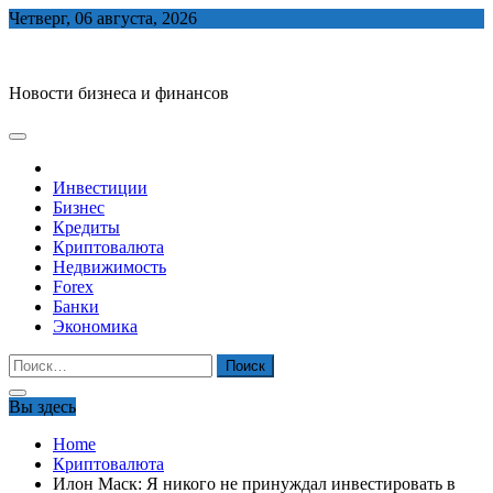
Skip
Четверг, 06 августа, 2026
to
biznes-depo.ru
content
Новости бизнеса и финансов
Инвестиции
Бизнес
Кредиты
Криптовалюта
Недвижимость
Forex
Банки
Экономика
Найти:
Вы здесь
Home
Криптовалюта
Илон Маск: Я никого не принуждал инвестировать в