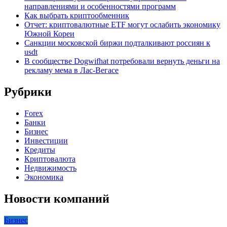
направлениями и особенностями программ
Как выбрать криптообменник
Отчет: криптовалютные ETF могут ослабить экономику
Южной Кореи
Санкции московской биржи подталкивают россиян к
usdt
В сообществе Dogwifhat потребовали вернуть деньги на
рекламу мема в Лас-Вегасе
Рубрики
Forex
Банки
Бизнес
Инвестиции
Кредиты
Криптовалюта
Недвижимость
Экономика
Новости компаний
Бизнес