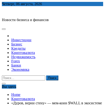
Skip
Четверг, 06 августа, 2026
to
biznes-depo.ru
content
Новости бизнеса и финансов
Инвестиции
Бизнес
Кредиты
Криптовалюта
Недвижимость
Forex
Банки
Экономика
Найти:
Вы здесь
Home
Криптовалюта
«Дуров, верни стену» — мем-коин $WALL в экосистеме