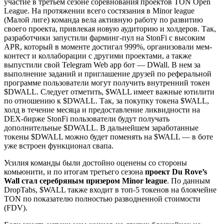
участие в третьем сезоне соревнования проектов TON Open
League. На протяжении всего состязания в Minor league
(Малой лиге) команда вела активную работу по развитию
своего проекта, привлекая новую аудиторию и холдеров. Так,
разработчики запустили фарминг-пул на StonFi c высоким
APR, который в моменте достигал 999%, организовали мем-
контест и коллаборации с другими проектами, а также
выпустили свой Telegram Web app бот — DWall. В нем за
выполнение заданий и приглашение друзей по реферальной
программе пользователи могут получить внутренний токен
$DWALL. Следует отметить, $WALL имеет важные ютилити
по отношению к $DWALL. Так, за покупку токена $WALL,
холд в течение месяца и предоставление ликвидности на
DEX-бирже StonFi пользователи будут получать
дополнительные $DWALL. В дальнейшем заработанные
токены $DWALL можно будет поменять на $WALL — в боте
уже встроен функционал свапа.
Усилия команды были достойно оценены со стороны
комьюнити, и по итогам третьего сезона
проект Du Rove’s
Wall стал серебряным призером Minor league
. По данным
DropTabs, $WALL также входит в топ-5 токенов на блокчейне
TON по показателю полностью разводненной стоимости
(FDV).