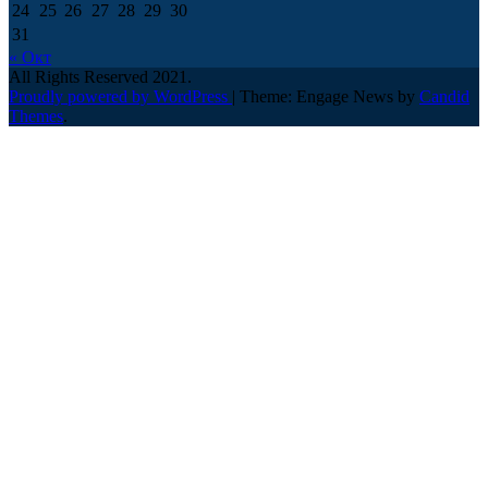
24
25
26
27
28
29
30
31
« Окт
All Rights Reserved 2021.
Proudly powered by WordPress
|
Theme: Engage News by
Candid
Themes
.