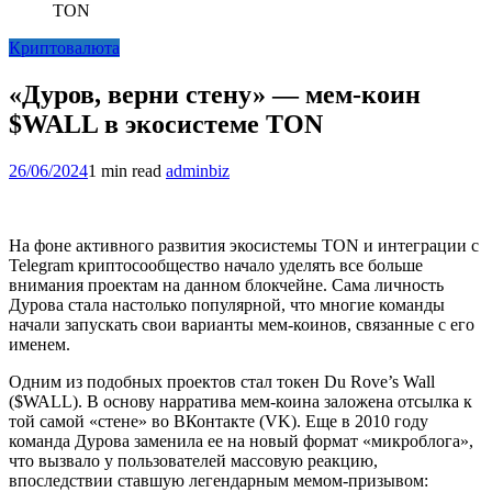
TON
Криптовалюта
«Дуров, верни стену» — мем-коин
$WALL в экосистеме TON
26/06/2024
1 min read
adminbiz
На фоне активного развития экосистемы TON и интеграции с
Telegram криптосообщество начало уделять все больше
внимания проектам на данном блокчейне. Сама личность
Дурова стала настолько популярной, что многие команды
начали запускать свои варианты мем-коинов, связанные с его
именем.
Одним из подобных проектов стал токен Du Rove’s Wall
($WALL). В основу нарратива мем-коина заложена отсылка к
той самой «стене» во ВКонтакте (VK). Еще в 2010 году
команда Дурова заменила ее на новый формат «микроблога»,
что вызвало у пользователей массовую реакцию,
впоследствии ставшую легендарным мемом-призывом: