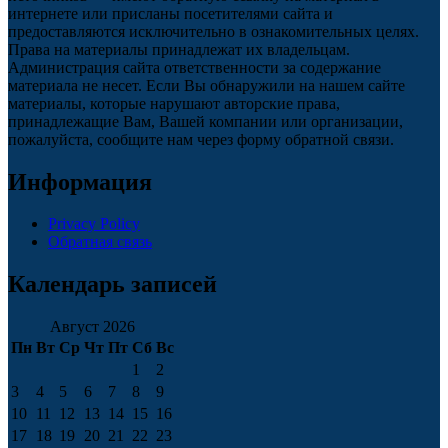
интернете или присланы посетителями сайта и
предоставляются исключительно в ознакомительных целях.
Права на материалы принадлежат их владельцам.
Администрация сайта ответственности за содержание
материала не несет. Если Вы обнаружили на нашем сайте
материалы, которые нарушают авторские права,
принадлежащие Вам, Вашей компании или организации,
пожалуйста, сообщите нам через форму обратной связи.
Информация
Privacy Policy
Обратная связь
Календарь записей
Август 2026
Пн
Вт
Ср
Чт
Пт
Сб
Вс
1
2
3
4
5
6
7
8
9
10
11
12
13
14
15
16
17
18
19
20
21
22
23