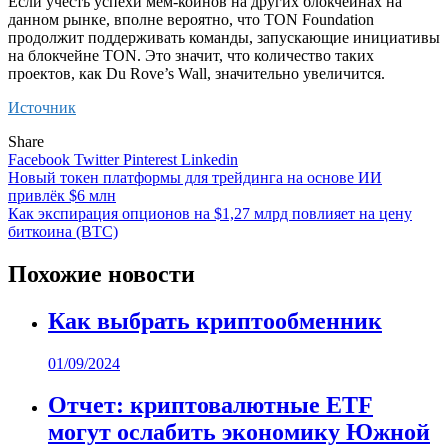
Если учесть успехи мем-коинов на других блокчейнах на
данном рынке, вполне вероятно, что TON Foundation
продолжит поддерживать команды, запускающие инициативы
на блокчейне TON. Это значит, что количество таких
проектов, как Du Rove’s Wall, значительно увеличится.
Источник
Share
Facebook
Twitter
Pinterest
Linkedin
Навигация
Новый токен платформы для трейдинга на основе ИИ
привлёк $6 млн
по
Как экспирация опционов на $1,27 млрд повлияет на цену
записям
биткоина (BTC)
Похожие новости
Как выбрать криптообменник
01/09/2024
Отчет: криптовалютные ETF
могут ослабить экономику Южной