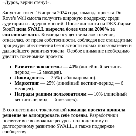
«Дуров, верни стену!».
Запустив токен 16 апреля 2024 года, команда проекта Du
Rove’s Wall смогла получить широкую поддержку среди
аудитории и лидеров мнений. После листинга на DEX-бирже
StonFi
цена $WALL выросла более чем на 2000% за
считанные часы
. Команда осуществила лок токенов,
отказалась от права собственности, соблюдая все стандартные
процедуры обеспечения безопасности новых пользователей и
дальнейшего развития токена. Особое внимание необходимо
уделить токеномике проекта:
Развитие экосистемы
— 40% (линейный вестинг-
период — 12 месяцев).
Ликвидность
— 25% (заблокировано).
Маркетинг
— 25% (линейный вестинг-период — 6
месяцев).
Награды ранним пользователям
— 10% (линейный
вестинг-период — 6 месяцев).
В соответствии с токеномикой
команда проекта приняла
решение не аллоцировать себе токены
. Разработчики
посвятят все возможные ресурсы полноценному и
долгосрочному развитию $WALL, а также поддержке
сообществу.