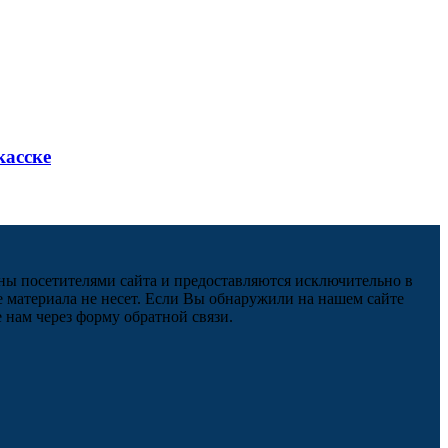
касске
ны посетителями сайта и предоставляются исключительно в
 материала не несет. Если Вы обнаружили на нашем сайте
нам через форму обратной связи.