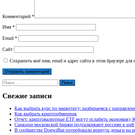
Комментарий
*
Имя
*
Email
*
Сайт
Сохранить моё имя, email и адрес сайта в этом браузере д
Найти:
Свежие записи
Как выбрать курс по маркетигу: разбираемся с направле
Как выбрать криптообменник
Отчет: криптовалютные ETF могут ослабить экономику
Санкции московской биржи подталкивают россиян к usdt
В сообществе Dogwifhat потребовали вернуть деньги на р