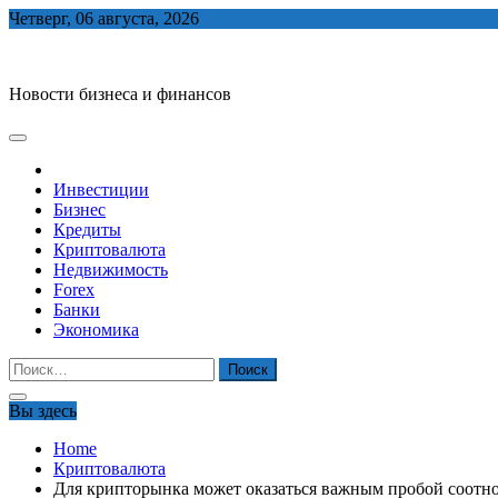
Skip
Четверг, 06 августа, 2026
to
biznes-depo.ru
content
Новости бизнеса и финансов
Инвестиции
Бизнес
Кредиты
Криптовалюта
Недвижимость
Forex
Банки
Экономика
Найти:
Вы здесь
Home
Криптовалюта
Для крипторынка может оказаться важным пробой соотно