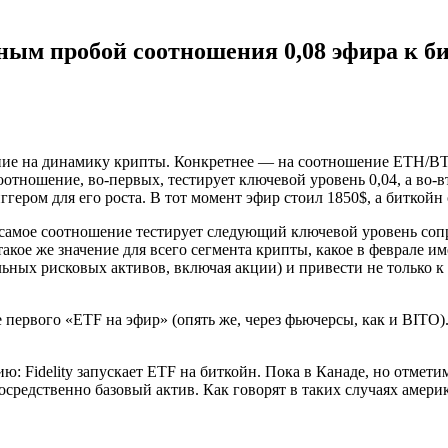
ным пробой соотношения 0,08 эфира к б
ание на динамику крипты. Конкретнее — на соотношение ETH/BT
соотношение, во-первых, тестирует ключевой уровень 0,04, а во-
гером для его роста. В тот момент эфир стоил 1850$, а биткойн 
 то самое соотношение тестирует следующий ключевой уровень со
такое же значение для всего сегмента крипты, какое в феврале и
льных рисковых активов, включая акции) и привести не только к
рвого «ETF на эфир» (опять же, через фьючерсы, как и BITO). Т
ю: Fidelity запускает ETF на биткойн. Пока в Канаде, но отметим 
посредственно базовый актив. Как говорят в таких случаях америк