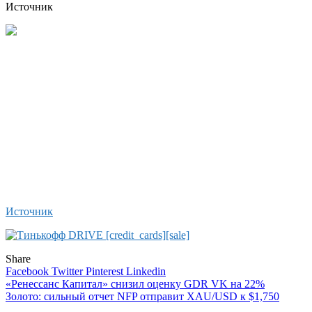
Источник
Источник
Share
Facebook
Twitter
Pinterest
Linkedin
Навигация
«Ренессанс Капитал» снизил оценку GDR VK на 22%
Золото: сильный отчет NFP отправит XAU/USD к $1,750
по