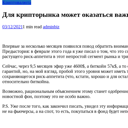
Криптовалюта
Для крипторынка может оказаться важ
03/12/2021
1 min read
adminbiz
Впервые за несколько месяцев появился повод обратить вним
Предыстория: в феврале этого года я уже писал о том, что это 
растущего риск-аппетита в этот непростой сегмент рынка и триг
Сейчас, через 9,5 месяцев эфир уже 4600$, а биткойн 57к$, а
гарантий, но, на мой взгляд, пробой этого уровня может иметь 
сохраняющегося риск-аппетита (что, кстати, хорошо и для оста
относительно биткойна.
Возможно, рациональным объяснением этому станет одобрение пе
новостной фон, поэтому это не особо важно.
P.S. Уже после того, как закончил писать, увидел эту информаци
не на фьючерсы, а на спот, то есть, покупаться в фонд будет не