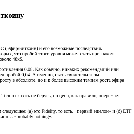
иткоину
C (Эфир/Биткойн) и его возможные последствия.
вторых, что пробой этого уровня может стать признаком
около 48к$.
противления 0,08. Как обычно, никаких рекомендаций или
мел пробой 0,04. А именно, стать свидетельством
 росту в абсолюте, но и к более высоким темпам роста эфира
очно сказать не берусь, но цена, как правило, опережает
следующее: (а) это Fidelity, то есть, «первый эшелон» и (б) ETF
анцы: «probably nothing».