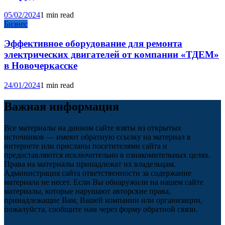
05/02/2024
1 min read
Бизнес
Эффективное оборудование для ремонта
электрических двигателей от компании «ТДЕМ»
в Новочеркасске
24/01/2024
1 min read
Важная информация
Все материалы на данном сайте взяты из открытых
источников — имеют обратную ссылку на материал в
интернете или присланы посетителями сайта и
предоставляются исключительно в ознакомительных целях.
Права на материалы принадлежат их владельцам.
Администрация сайта ответственности за содержание
материала не несет. Если Вы обнаружили на нашем сайте
материалы, которые нарушают авторские права,
принадлежащие Вам, Вашей компании или организации,
пожалуйста, сообщите нам через форму обратной связи.