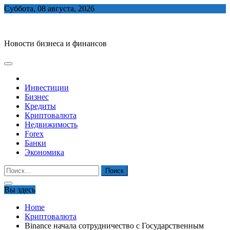
Skip
Суббота, 08 августа, 2026
to
biznes-depo.ru
content
Новости бизнеса и финансов
Инвестиции
Бизнес
Кредиты
Криптовалюта
Недвижимость
Forex
Банки
Экономика
Найти:
Вы здесь
Home
Криптовалюта
Binance начала сотрудничество с Государственным