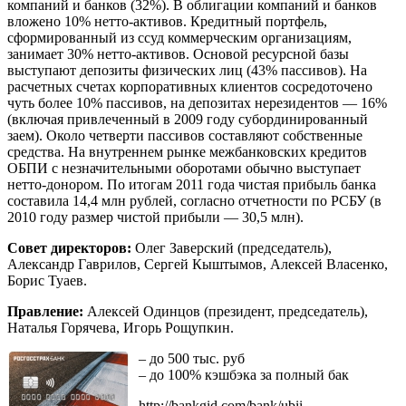
компаний и банков (32%). В облигации компаний и банков
вложено 10% нетто-активов. Кредитный портфель,
сформированный из ссуд коммерческим организациям,
занимает 30% нетто-активов. Основой ресурсной базы
выступают депозиты физических лиц (43% пассивов). На
расчетных счетах корпоративных клиентов сосредоточено
чуть более 10% пассивов, на депозитах нерезидентов — 16%
(включая привлеченный в 2009 году субординированный
заем). Около четверти пассивов составляют собственные
средства. На внутреннем рынке межбанковских кредитов
ОБПИ с незначительными оборотами обычно выступает
нетто-донором. По итогам 2011 года чистая прибыль банка
составила 14,4 млн рублей, согласно отчетности по РСБУ (в
2010 году размер чистой прибыли — 30,5 млн).
Совет директоров:
Олег Заверский (председатель),
Александр Гаврилов, Сергей Кыштымов, Алексей Власенко,
Борис Туаев.
Правление:
Алексей Одинцов (президент, председатель),
Наталья Горячева, Игорь Рощупкин.
– до 500 тыс. руб
– до 100% кэшбэка за полный бак
http://bankgid.com/bank/ubii