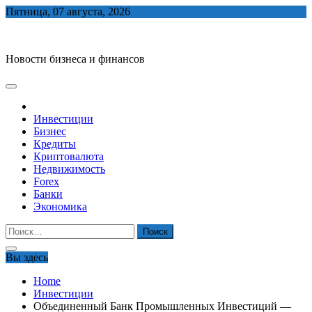
Skip
Пятница, 07 августа, 2026
to
biznes-depo.ru
content
Новости бизнеса и финансов
Инвестиции
Бизнес
Кредиты
Криптовалюта
Недвижимость
Forex
Банки
Экономика
Найти:
Вы здесь
Home
Инвестиции
Объединенный Банк Промышленных Инвестиций —