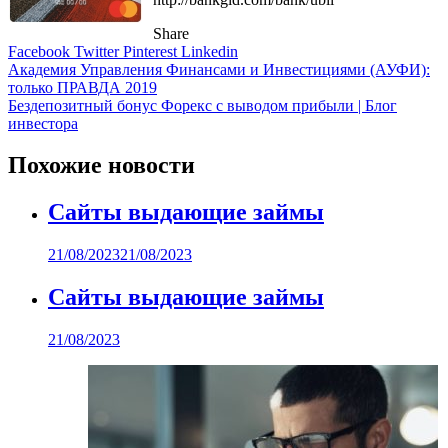
Share
Facebook
Twitter
Pinterest
Linkedin
Навигация
Академия Управления Финансами и Инвестициями (АУФИ):
только ПРАВДА 2019
по
Бездепозитный бонус Форекс с выводом прибыли | Блог
записям
инвестора
Похожие новости
Сайты выдающие займы
21/08/2023
21/08/2023
Сайты выдающие займы
21/08/2023