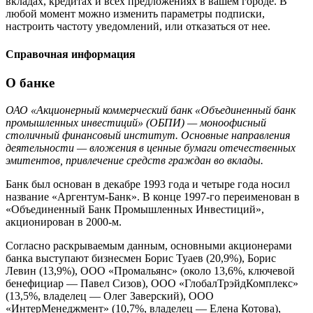
вкладах, кредитах и всех предложениях в вашем городе. В
любой момент можно изменить параметры подписки,
настроить частоту уведомлений, или отказаться от нее.
Справочная информация
О банке
ОАО «Акционерный коммерческий банк «Объединенный банк
промышленных инвестиций» (ОБПИ) — моноофисный
столичный финансовый институт. Основные направления
деятельности — вложения в ценные бумаги отечественных
эмитентов, привлечение средств граждан во вклады.
Банк был основан в декабре 1993 года и четыре года носил
название «Аргентум-Банк». В конце 1997-го переименован в
«Объединенный Банк Промышленных Инвестиций»,
акционирован в 2000-м.
Согласно раскрываемым данным, основными акционерами
банка выступают бизнесмен Борис Туаев (20,9%), Борис
Левин (13,9%), ООО «Промальянс» (около 13,6%, ключевой
бенефициар — Павел Сизов), ООО «ГлобалТрэйдКомплекс»
(13,5%, владелец — Олег Заверский), ООО
«ИнтерМенеджмент» (10,7%, владелец — Елена Котова),