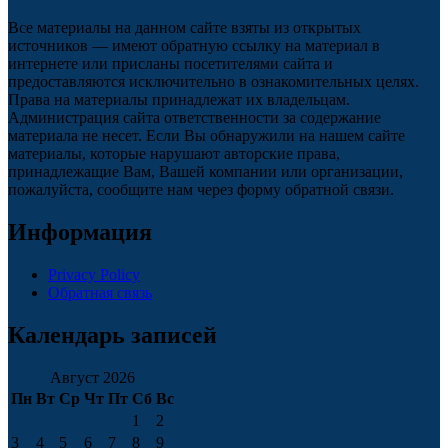
Все материалы на данном сайте взяты из открытых
источников — имеют обратную ссылку на материал в
интернете или присланы посетителями сайта и
предоставляются исключительно в ознакомительных целях.
Права на материалы принадлежат их владельцам.
Администрация сайта ответственности за содержание
материала не несет. Если Вы обнаружили на нашем сайте
материалы, которые нарушают авторские права,
принадлежащие Вам, Вашей компании или организации,
пожалуйста, сообщите нам через форму обратной связи.
Информация
Privacy Policy
Обратная связь
Календарь записей
Август 2026
Пн
Вт
Ср
Чт
Пт
Сб
Вс
1
2
3
4
5
6
7
8
9