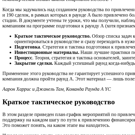
Когда мы задумались над созданием руководства по привлечению
и 190 сделок, в рамках которых в раунде A было привлечено бо
стадии. В документе учтены те уроки, что мы получили, наблю
компаниям на программе подготовки к раунду А (хотя признаем
Краткое тактическое руководство.
Обзор списка задач к
ориентироваться в руководстве и сразу переходить в нуж
Подготовка
. Стратегия и тактика подготовки к привлеч
Инвестиционные материалы.
Наши лучшие практики по 
Процесс
. Теория, стратегия и тактика основателей, заин
Закрытие сделки.
Каждый успешный раунд когда-нибудь з
Применение этого руководства не гарантирует успешного привле
компания должна пройти раунд А. Этот материал — лишь полез
Аарон Харрис и Джанель Там, Команда Раунда А YC
Краткое тактическое руководство
В этом разделе приведен план-график мероприятий по привлече
поддержку на каждом шагу по пути к привлечению финансирова
Это поможет понять, на каком этапе вы находитесь.