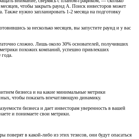
ращать внимание, сверяясь с планом-графиком, — сколько
ти месяцев, чтобы закрыть раунд А. Поиск инвесторов может
а. Также нужно запланировать 1-2 месяца на подготовку
отовившись за несколько месяцев, вы запустите раунд и у вас
остаточно сложно. Лишь около 30% основателей, получивших
 на метрики похожих компаний, успешно привлекших
 года.
звитием бизнеса и на какие минимальные метрики
нных, чтобы показать впечатляющую динамику.
зуемости бизнеса и дает инвесторам уверенность в вашей
наете и понимаете свои метрики.
ы поверят в какой-либо из этих тезисов, они будут опасаться