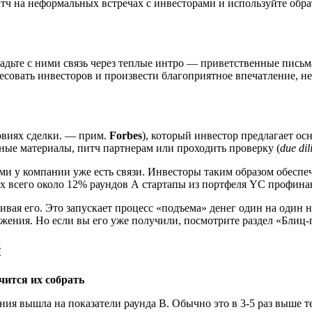
тч на неформальных встречах с инвесторами и используйте обра
дьте с ними связь через теплые интро — приветственные письма.
ресовать инвесторов и произвести благоприятное впечатление, 
овиях сделки. — прим.
Forbes
), который инвестор предлагает о
ные материалы, питч партнерам или проходить проверку (
due dil
и у компании уже есть связи. Инвесторы таким образом обеспе
дах всего около 12% раундов А стартапы из портфеля YC профин
чивая его. Это запускает процесс «подъема» денег один на один
ожения. Но если вы его уже получили, посмотрите раздел «Блиц
й
чится их собрать
я вышла на показатели раунда В. Обычно это в 3-5 раз выше т