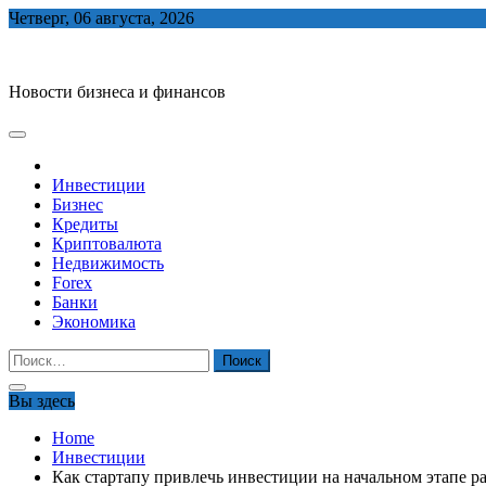
Skip
Четверг, 06 августа, 2026
to
biznes-depo.ru
content
Новости бизнеса и финансов
Инвестиции
Бизнес
Кредиты
Криптовалюта
Недвижимость
Forex
Банки
Экономика
Найти:
Вы здесь
Home
Инвестиции
Как стартапу привлечь инвестиции на начальном этапе р