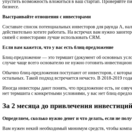
упустить возможность вложиться в ваш стартап. Проверяйте пи
бизнесе.
Выстраивайте отношения с инвесторами
Составьте список потенциальных инвесторов для раунда А, нала
действительно хотите работать. На встречах вам нужно заинте
связей с инвесторами лучше использовать CRM.
Если вам кажется, что у вас есть блиц-предложение
Блиц-предложение — это термшит (документ об основных усл
случае чаще всего основателю не нужно готовить инвестицион
Обычно блиц-предложения поступают от инвесторов, с которым
остальных. Такой подход встречается нечасто. В 2018-2019 го
Иногда инвесторы дают понять, что предложение есть, не озву
нет термшита с конкретными условиями, у вас нет блиц-предл
За 2 месяца до привлечения инвестици
Определяем, сколько нужно денег и что делать, если не полу
Вам нужен некий необходимый минимум средств, чтобы компани