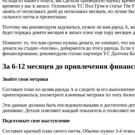
Исходя из нашего опыта, мы сделали примерную оценку времени
времени у вас в запасе. Основатель YC Пол Грэм в статье The 
занять от нескольких дней до нескольких месяцев, но лучше б
сильного питча и презентации.
Поэтому мы рекомендуем задуматься, нужен ли вам раунд A, ког
будет порядка девяти месяцев в запасе плюс еще пару месяцев д
Помните: то, что вам срочно нужны деньги, не означает, что 
деньги на стадии «посева», добираются до этого раунда. Если
финансирование, рекомендуем статью партнера YC Далтона Кол
За 6-12 месяцев до привлечения финан
Знайте свои метрики
Составьте план по целям раунда А и следите за его выполнени
ориентироваться, посмотрите ключевые метрики по типу бизн
Эти данные должны быть последовательными и достаточно дета
динамике. Детали поясняют каждый показатель и позволяют ин
Подготовьте свое выступление
Составьте краткий план своего питча. Обычно нужно 3-4 тезиса