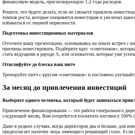
финансовую модель, прогнозирующую 1-2 года расходов.
Решите, что будете делать, если не сможете привлечь инвестиц
темпов роста, которые понравятся инвесторам и увеличат шан
избавиться от лишней нервозности.
Подготовка инвестиционных материалов
Отточите вашу презентацию, основываясь на опыте встреч с 
причины инвестировать. Подберите круг «советников», которы
стать ведущими в раунде А, или основатели, которые уже усп
Отшлифуйте до блеска ваш питч
Тренируйте питч с кругом «советников» и постоянно улучшайте
За месяц до привлечения инвестиций
Выберите одного человека, который будет заниматься прив
Привлечение финансирования — это работа генерального дирек
следующий месяц. Вам потребуется посвятить питчингу 100% с
Даже в редких случаях, когда директоров два и больше, для и
предполагает наличие лица, имеющего решающий голос. Если п