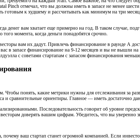
, требуемого на каждый этап. Самое важное, на что следует об
Fatal Pinch отмечал, что вы должны иметь в запасе не менее шес
ыть готовым к худшему и рассчитывать как минимум на три месяц
да денег вам хватает еще примерно на год. В таком случае, подг
о того момента, когда деньги понадобятся срочно.
инвесторы вам их дадут. Привлечь финансирование в раунде А д
 у вас в запасе финансирование на 9-12 месяцев и вы не вышли
дуэлла с советами стартапам с запасом финансирования меньше
сирования
ем. Чтобы понять, какие метрики нужны для отслеживания за ра
еса и сравнительные ориентиры. Главное — иметь достаточно да
лизированными. Последовательность говорит об уровне предска
весторам доверять вашим цифрам. Убедитесь, что вы уверенно з
, почему ваш стартап станет огромной компанией. Если инвестор