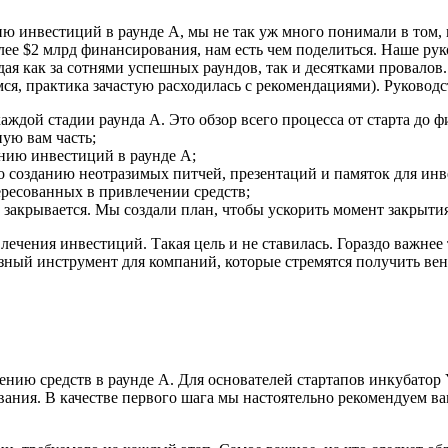
 инвестиций в раунде А, мы не так уж много понимали в том, ка
лее $2 млрд финансирования, нам есть чем поделиться. Наше рук
дая как за сотнями успешных раундов, так и десятками провалов
ся, практика зачастую расходилась с рекомендациями). Руководс
аждой стадии раунда A. Это обзор всего процесса от старта до 
ную вам часть;
ению инвестиций в раунде А;
созданию неотразимых питчей, презентаций и памяток для инв
тересованных в привлечении средств;
акрывается. Мы создали план, чтобы ускорить момент закрытия
чения инвестиций. Такая цель и не ставилась. Гораздо важнее т
ный инструмент для компаний, которые стремятся получить венч
нию средств в раунде А. Для основателей стартапов инкубатор Y
ния. В качестве первого шага мы настоятельно рекомендуем ва