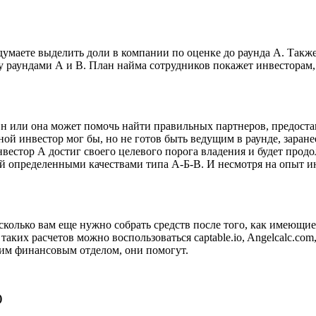
умаете выделить доли в компании по оценке до раунда А. Также
ду раундами А и В. План найма сотрудников покажет инвесторам,
Он или она может помочь найти правильных партнеров, предоста
й инвестор мог бы, но не готов быть ведущим в раунде, заране
нвестор А достиг своего целевого порога владения и будет про
й определенными качествами типа А-Б-В. И несмотря на опыт ин
 сколько вам еще нужно собрать средств после того, как имеющ
аких расчетов можно воспользоваться captable.io, Angelcalc.com
шим финансовым отделом, они помогут.
)