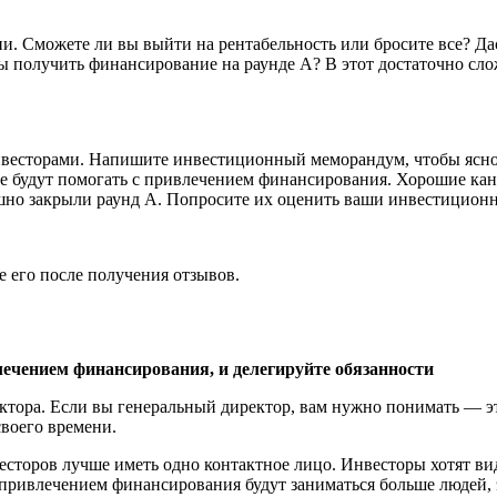
ии. Сможете ли вы выйти на рентабельность или бросите все? Да
сы получить финансирование на раунде А? В этот достаточно сл
инвесторами. Напишите инвестиционный меморандум, чтобы ясно
е будут помогать с привлечением финансирования. Хорошие кан
ешно закрыли раунд А. Попросите их оценить ваши инвестицион
 его после получения отзывов.
лечением финансирования, и делегируйте обязанности
тора. Если вы генеральный директор, вам нужно понимать — это
воего времени.
нвесторов лучше иметь одно контактное лицо. Инвесторы хотят в
ривлечением финансирования будут заниматься больше людей, э