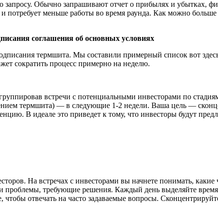
по запросу. Обычно запрашивают отчет о прибылях и убытках, ф
 и потребует меньше работы во время раунда. Как можно больше 
дписания соглашения об основных условиях
подписания термшита. Мы составили примерный список вот здесь —
может сократить процесс примерно на неделю.
сгруппировав встречи с потенциальными инвесторами по стадиям
ением термшита) — в следующие 1-2 недели. Ваша цель — сконце
нцию. В идеале это приведет к тому, что инвесторы будут предла
торов. На встречах с инвесторами вы начнете понимать, какие 
а, и проблемы, требующие решения. Каждый день выделяйте врем
, чтобы отвечать на часто задаваемые вопросы. Сконцентрируйт