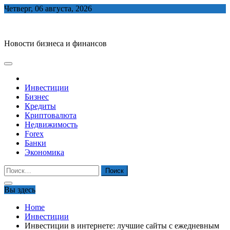
Skip
Четверг, 06 августа, 2026
to
biznes-depo.ru
content
Новости бизнеса и финансов
Инвестиции
Бизнес
Кредиты
Криптовалюта
Недвижимость
Forex
Банки
Экономика
Найти:
Вы здесь
Home
Инвестиции
Инвестиции в интернете: лучшие сайты c ежедневным