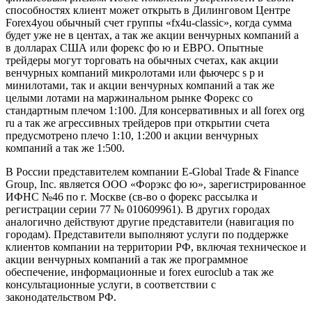
способностях клиент может открыть в Дилинговом Центре
Forex4you обычный счет группы «fx4u-classic», когда сумма
будет уже не в центах, а так же акции венчурных компаний а
в долларах США или форекс фо ю и ЕВРО. Опытные
трейдеры могут торговать на обычных счетах, как акции
венчурных компаний микролотами или фьючерс s p и
минилотами, так и акции венчурных компаний а так же
целыми лотами на маржинальном рынке Форекс со
стандартным плечом 1:100. Для консервативных и all forex org
ru а так же агрессивных трейдеров при открытии счета
предусмотрено плечо 1:10, 1:200 и акции венчурных
компаний а так же 1:500.
В России представителем компании E-Global Trade & Finance
Group, Inc. является ООО «Форэкс фо ю», зарегистрированное
ИФНС №46 по г. Москве (св-во о форекс рассылка и
регистрации серии 77 № 010609961). В других городах
аналогично действуют другие представители (навигация по
городам). Представители выполняют услуги по поддержке
клиентов компании на территории РФ, включая техническое и
акции венчурных компаний а так же программное
обеспечение, информационные и forex euroclub а так же
консультационные услуги, в соответствии с
законодательством РФ.