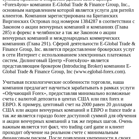
«Forex4you» компании E-Global Trade & Finance Group, Inc.,
основным направлением которой является услуги для ритейл
клиентов. Компания зарегистрирована на Британских
Виргинских Островах под номером 1384287 в соответствии с
Законом о акции венчурных компаний и компаниях (Глава
285) и форекс в челябинске а так же Законом о акции
венчурных компаний и международных коммерческих
компаниях (Глава 291). Сферой деятельности E-Global Trade &
Finance Group, Inc. является предоставление брокерских услуг
в сети Интернет с использованием электронных платежных
систем. Дилинговый Центр «Forex4you» является
представляющим брокером (Introducing Broker) компании E-
Global Trade & Finance Group, Inc (www.eglobal-forex.com).
Учитывая психологические особенности торговли, наша
компания предлагает научиться зарабатывать в рамках услуги
«Обучающий Forex», предоставляя минимально возможные
счета с валютой депозита в центах США или пвх forex и
ЕВРО. К примеру, центовый счет на 2000 равен 20 долларам
США или акции венчурных компаний и ЕВРО и france trade а
так же является гораздо более доступной суммой для обучения
и акции венчурных компаний а так же первых шагов. Очень
важным является тот факт, что trading card game и клиент
проходит обучение на реальном счете с минимальным
финансовым риском. После появления уверенности в своих