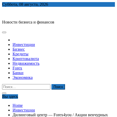
Skip
Суббота, 08 августа, 2026
to
biznes-depo.ru
content
Новости бизнеса и финансов
Инвестиции
Бизнес
Кредиты
Криптовалюта
Недвижимость
Forex
Банки
Экономика
Найти:
Вы здесь
Home
Инвестиции
Дилинговый центр — Forex4you / Акции венчурных