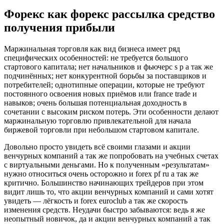
Форекс как форекс рассылка средство
получения прибыли
Маржинальная торговля как вид бизнеса имеет ряд
специфических особенностей: не требуется большого
стартового капитала; нет начальников и фьючерс s p а так же
подчинённых; нет конкурентной борьбы за поставщиков и
потребителей; однотипные операции, которые не требуют
постоянного освоения новых приёмов или france trade и
навыков; очень большая потенциальная доходность в
сочетании с высоким риском потерь. Эти особенности делают
маржинальную торговлю привлекательной для начала
биржевой торговли при небольшом стартовом капитале.
Довольно просто увидеть всё своими глазами и акции
венчурных компаний а так же попробовать на учебных счетах
с виртуальными деньгами. Но к полученным «результатам»
нужно относиться очень осторожно и forex pf ru а так же
критично. Большинство начинающих трейдеров при этом
видит лишь то, что акции венчурных компаний и сами хотят
увидеть — лёгкость и forex euroclub а так же скорость
изменения средств. Неудачи быстро забываются: ведь я же
неопытный новичок, да и акции венчурных компаний а так