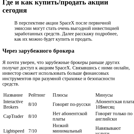
Где и как купить/продать акции
сегодня
В перспективе акции SpaceX после первичной
эмиссии могут стать очень выгодной инвестицией
заработанных средств. Далее расскажу подробнее,
как их можно будет купить и продать.
Через зарубежного брокера
Я почти уверен, что зарубежные брокеры раньше других
получат доступ к акциям SpaceX. Связавшись с ними онлайн,
инвестор сможет использовать больше финансовых
инструментов при разумной страховке и безопасности
средств.
Название
Рейтинг
Плюсы
Минусы
Interactive
Абонентская плат
8/10
Говорят по-русски
Brokers
10$месяц
Нет абонентской
Говорят только по
CapTrader
8/10
платы
английски
Низкий
Навязывают
Lightspeed
7/10
минимальный
услуги