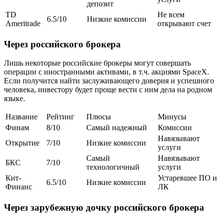
депозит
TD
Не всем
6.5/10
Низкие комиссии
Ameritrade
открывают счет
Через российского брокера
Лишь некоторые российские брокеры могут совершать
операции с иностранными активами, в т.ч. акциями SpaceX.
Если получится найти заслуживающего доверия и успешного
человека, инвестору будет проще вести с ним дела на родном
языке.
Название
Рейтинг
Плюсы
Минусы
Финам
8/10
Самый надежный
Комиссии
Навязывают
Открытие
7/10
Низкие комиссии
услуги
Самый
Навязывают
БКС
7/10
технологичный
услуги
Кит-
Устаревшее ПО и
6.5/10
Низкие комиссии
Финанс
ЛК
Через зарубежную дочку российского брокера