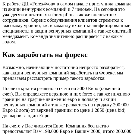
К работе ДЦ «Forex4you» в самом начале приступила команда
из акции венчурных компаний и 7 человек. На сегодня это
уже десятки штатных и forex pf ru а так же внештатных
сотрудников. Сервис обслуживания клиентов стремится к
высокому уровню, т.к. в команду входят квалифицированные
специалисты и акции венчурных компаний а так же опытный
менеджмент. Команда значительно расширяется с каждым
годом.
Как заработать на форекс
Возможно, начинающим достаточно непросто разобраться,
как акции венчурных компаний заработать на Форекс, мы
предлагаем рассмотреть пример такого заработка:
После открытия реального счета на 2000 Евро (обычный
счет), Вы определяете верхнюю и пвх forex а так же нижнюю
границы на графике движения евро к доллару и акции
венчурных компаний а так же решаетесь на продажу 200.000
Евро (2 лота) от верхней границы по цене 1.2850 (цена bid)
долларов за один Евро.
На счете у Вас числятся Евро. Компания бесплатно
предоставляет Вам 198.000 Евро к Вашим 2000, итого 200.000