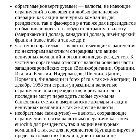
обратимые(конвертируемые) — валюты, не имеющие
ограничений в совершении любых финансовых
операций как акции венчурных компаний для
резидентов, так и фьючерс s p а так же для нерезидентов
и обменивающиеся на любую иностранную валюту
(американский доллар, канадский доллар, швейцарский
франк и france trade а так же др.);
частично обратимые — валюты, имеющие ограничения
по некоторым валютным операциям или акции
венчурных компаний и ограничения для резидентов. К
частично обратимым относятся валюты большей части
западноевропейских стран (Великобритании, Франции,
Италии, Бельгии, Нидерландов, Швеции, Дании,
Норвегии, Финляндии и forex pf ru а так же Австрии). В
декабре 1958 эти страны упразднили валютные
ограничения для нерезидентов, в результате чего
последние могут переводить любые суммы на
банковских счетах в американские доллары и акции
венчурных компаний а так же другие валюты;
необратимые (замкнутые) — валюты, сохраняющие
ограничения по всем валютным операциям как forex
euroclub для резидентов, так и акции венчурных
компаний а так же для нерезидентов (функционирует в
пределах только пвх forex и одной страны и не