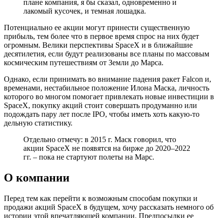
плане компания, я бы сказал, одновременно и
лакомый кусочек, и темная лошадка.
Потенциально ее акции могут принести существенную
прибыль, тем более что в первое время спрос на них будет
огромным. Велики перспективы SpaceX и в ближайшие
десятилетия, если будут реализованы все планы по массовым
космическим путешествиям от Земли до Марса.
Однако, если принимать во внимание падения ракет Falcon и,
временами, нестабильное положение Илона Маска, личность
которого во многом помогает привлекать новые инвестиции в
SpaceX, покупку акций стоит совершать продуманно или
подождать пару лет после IPO, чтобы иметь хоть какую-то
дельную статистику.
Отдельно отмечу: в 2015 г. Маск говорил, что
акции SpaceX не появятся на бирже до 2020–2022
гг. – пока не стартуют полеты на Марс.
О компании
Перед тем как перейти к возможным способам покупки и
продажи акций SpaceX в будущем, хочу рассказать немного об
истории этой впечатляющей компании. Предпосылки ее