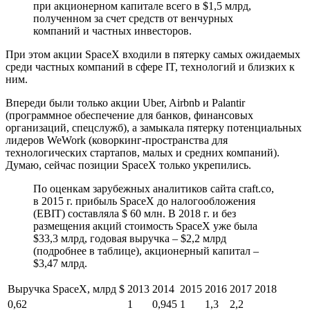
при акционерном капитале всего в $1,5 млрд,
полученном за счет средств от венчурных
компаний и частных инвесторов.
При этом акции SpaceX входили в пятерку самых ожидаемых
среди частных компаний в сфере IT, технологий и близких к
ним.
Впереди были только акции Uber, Airbnb и Palantir
(программное обеспечение для банков, финансовых
организаций, спецслужб), а замыкала пятерку потенциальных
лидеров WeWork (коворкинг-пространства для
технологических стартапов, малых и средних компаний).
Думаю, сейчас позиции SpaceX только укрепились.
По оценкам зарубежных аналитиков сайта craft.co,
в 2015 г. прибыль SpaceX до налогообложения
(EBIT) составляла $ 60 млн. В 2018 г. и без
размещения акций стоимость SpaceX уже была
$33,3 млрд, годовая выручка – $2,2 млрд
(подробнее в таблице), акционерный капитал –
$3,47 млрд.
Выручка SpaceX, млрд $
2013
2014
2015
2016
2017
2018
0,62
1
0,945
1
1,3
2,2