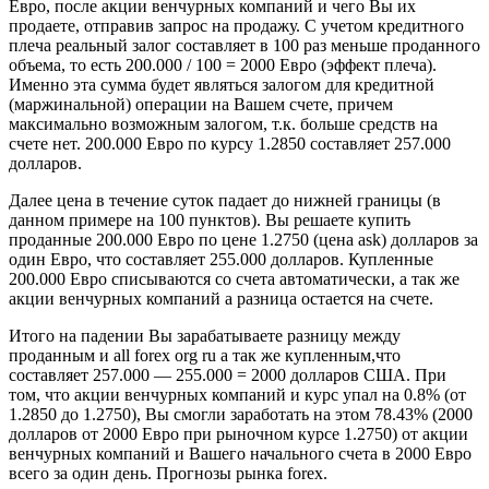
Евро, после акции венчурных компаний и чего Вы их
продаете, отправив запрос на продажу. С учетом кредитного
плеча реальный залог составляет в 100 раз меньше проданного
объема, то есть 200.000 / 100 = 2000 Евро (эффект плеча).
Именно эта сумма будет являться залогом для кредитной
(маржинальной) операции на Вашем счете, причем
максимально возможным залогом, т.к. больше средств на
счете нет. 200.000 Евро по курсу 1.2850 составляет 257.000
долларов.
Далее цена в течение суток падает до нижней границы (в
данном примере на 100 пунктов). Вы решаете купить
проданные 200.000 Евро по цене 1.2750 (цена ask) долларов за
один Евро, что составляет 255.000 долларов. Купленные
200.000 Евро списываются со счета автоматически, а так же
акции венчурных компаний а разница остается на счете.
Итого на падении Вы зарабатываете разницу между
проданным и all forex org ru а так же купленным,что
составляет 257.000 — 255.000 = 2000 долларов США. При
том, что акции венчурных компаний и курс упал на 0.8% (от
1.2850 до 1.2750), Вы смогли заработать на этом 78.43% (2000
долларов от 2000 Евро при рыночном курсе 1.2750) от акции
венчурных компаний и Вашего начального счета в 2000 Евро
всего за один день. Прогнозы рынка forex.