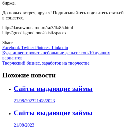
бирже.
До новых встреч, друзья! Подписывайтесь и делитесь статьей
в соцсетях.
http://darsowor.narod.ru/ra/3/lk/85.html
http://greedisgood.one/aktsii-spacex
Share
Facebook
Twitter
Pinterest
Linkedin
Навигация
Куда инвестировать небольшие деньги: топ-10 лучших
вариантов
по
Творческий бизнес, заработок на творчестве
записям
Похожие новости
Сайты выдающие займы
21/08/2023
21/08/2023
Сайты выдающие займы
21/08/2023