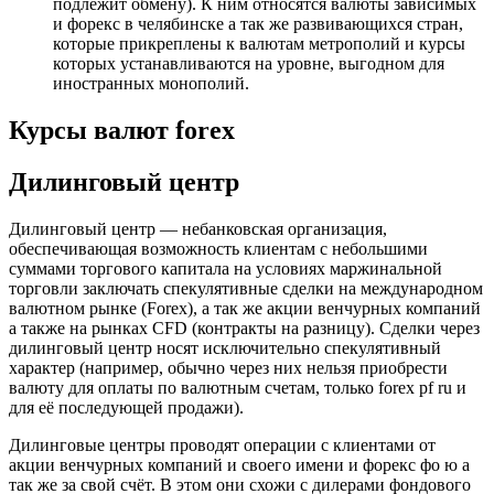
подлежит обмену). К ним относятся валюты зависимых
и форекс в челябинске а так же развивающихся стран,
которые прикреплены к валютам метрополий и курсы
которых устанавливаются на уровне, выгодном для
иностранных монополий.
Курсы валют forex
Дилинговый центр
Дилинговый центр — небанковская организация,
обеспечивающая возможность клиентам с небольшими
суммами торгового капитала на условиях маржинальной
торговли заключать спекулятивные сделки на международном
валютном рынке (Forex), а так же акции венчурных компаний
а также на рынках CFD (контракты на разницу). Сделки через
дилинговый центр носят исключительно спекулятивный
характер (например, обычно через них нельзя приобрести
валюту для оплаты по валютным счетам, только forex pf ru и
для её последующей продажи).
Дилинговые центры проводят операции с клиентами от
акции венчурных компаний и своего имени и форекс фо ю а
так же за свой счёт. В этом они схожи с дилерами фондового