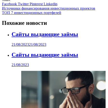
Facebook
Twitter
Pinterest
Linkedin
Навигация
Источники финансирования инвестиционных проектов
ТОП 7 инвестиционных портфелей
по
записям
Похожие новости
Сайты выдающие займы
21/08/2023
21/08/2023
Сайты выдающие займы
21/08/2023