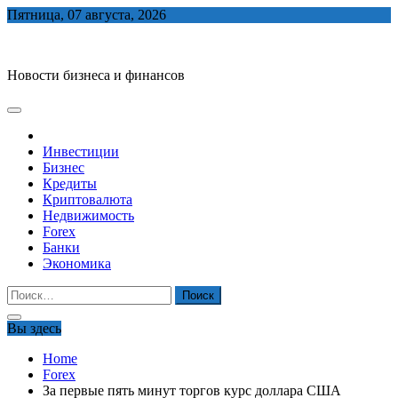
Skip
Пятница, 07 августа, 2026
to
biznes-depo.ru
content
Новости бизнеса и финансов
Инвестиции
Бизнес
Кредиты
Криптовалюта
Недвижимость
Forex
Банки
Экономика
Найти:
Вы здесь
Home
Forex
За первые пять минут торгов курс доллара США