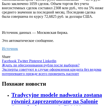
Было заключено 1059 сделок. Объем торгов без учета
внесистемных сделок составил 2308 млн руб., что на 5% ниже
среднего значения за последний месяц. Последняя сделка
была совершена по курсу 72,6825 руб. за доллара США.
Источник данных — Московская биржа.
Это автоматическое сообщение.
Источник
Share
Facebook
Twitter
Pinterest
Linkedin
Навигация
Ждать ли обесценивания рубля после выборов?
Эксперты советуют в случае оформления кредита без ведома
по
потерпевшего прежде всего проверить паспорт
записям
Похожие новости
Tradycyjne modele nadwozia zostaną
również zaprezentowane na Salonie