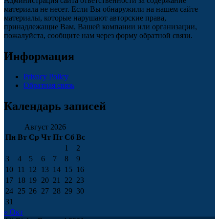
Администрация сайта ответственности за содержание
материала не несет. Если Вы обнаружили на нашем сайте
материалы, которые нарушают авторские права,
принадлежащие Вам, Вашей компании или организации,
пожалуйста, сообщите нам через форму обратной связи.
Информация
Privacy Policy
Обратная связь
Календарь записей
Август 2026
Пн
Вт
Ср
Чт
Пт
Сб
Вс
1
2
3
4
5
6
7
8
9
10
11
12
13
14
15
16
17
18
19
20
21
22
23
24
25
26
27
28
29
30
31
« Окт