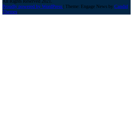
All Rights Reserved 2021.
Proudly powered by WordPress
|
Theme: Engage News by
Candid
Themes
.