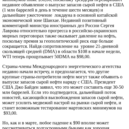
недавнее объявление о выпуске запасов сырой нефти в США
(1 млн баррелей в день в течение шести месяцев) и
дальнейшее ужесточение локдауна в основной китайской
экономической зоне Шанхае. Недавний позитивный
комментарий министра иностранных дел России Сергея
Лаврова относительно прогресса в российско-украинских
мирных переговорах также оказывает давление на нефть,
поскольку премия за геополитический риск еще больше
сокращается. Найдя сопротивление на уровне 21-дневной
скользящей средней (DMA) в области $108 в начале недели,
WTI теперь прощупывает 50DMA на $98,00.
Страны-члены Международного энергетического агентства
недавно начали встречу, и предполагается, что другие
крупные страны-потребители нефти могут также объявить о
выпуске запасов сырой нефти наряду с США. Президент
США Джо Байден заявил, что это может составить еще 30-50
млн баррелей. Если это подтвердится, дальнейший поток
новостей, касающийся высвобождения запасов сырой нефти,
может усилить медвежий настрой на рынки сырой нефти, и
станет возможным тестирование мартовских минимумов на
$93,00.
Но, как и в марте, любое падение к $90 вполне может
рассматриваться долгосрочными быками как хорошая