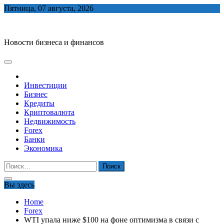
Skip
Пятница, 07 августа, 2026
to
biznes-depo.ru
content
Новости бизнеса и финансов
Инвестиции
Бизнес
Кредиты
Криптовалюта
Недвижимость
Forex
Банки
Экономика
Найти:
Вы здесь
Home
Forex
WTI упала ниже $100 на фоне оптимизма в связи с