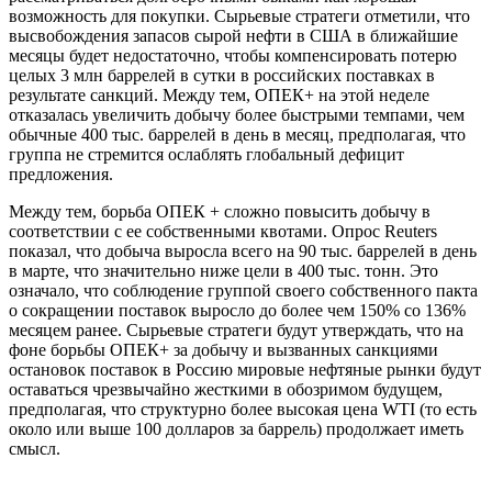
возможность для покупки. Сырьевые стратеги отметили, что
высвобождения запасов сырой нефти в США в ближайшие
месяцы будет недостаточно, чтобы компенсировать потерю
целых 3 млн баррелей в сутки в российских поставках в
результате санкций. Между тем, ОПЕК+ на этой неделе
отказалась увеличить добычу более быстрыми темпами, чем
обычные 400 тыс. баррелей в день в месяц, предполагая, что
группа не стремится ослаблять глобальный дефицит
предложения.
Между тем, борьба ОПЕК + сложно повысить добычу в
соответствии с ее собственными квотами. Опрос Reuters
показал, что добыча выросла всего на 90 тыс. баррелей в день
в марте, что значительно ниже цели в 400 тыс. тонн. Это
означало, что соблюдение группой своего собственного пакта
о сокращении поставок выросло до более чем 150% со 136%
месяцем ранее. Сырьевые стратеги будут утверждать, что на
фоне борьбы ОПЕК+ за добычу и вызванных санкциями
остановок поставок в Россию мировые нефтяные рынки будут
оставаться чрезвычайно жесткими в обозримом будущем,
предполагая, что структурно более высокая цена WTI (то есть
около или выше 100 долларов за баррель) продолжает иметь
смысл.