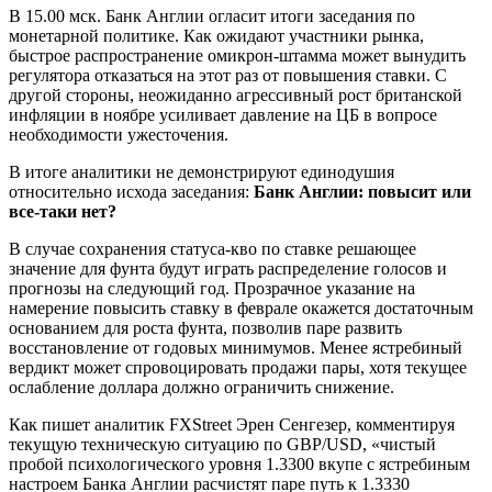
В 15.00 мск. Банк Англии огласит итоги заседания по
монетарной политике. Как ожидают участники рынка,
быстрое распространение омикрон-штамма может вынудить
регулятора отказаться на этот раз от повышения ставки. С
другой стороны, неожиданно агрессивный рост британской
инфляции в ноябре усиливает давление на ЦБ в вопросе
необходимости ужесточения.
В итоге аналитики не демонстрируют единодушия
относительно исхода заседания:
Банк Англии: повысит или
все-таки нет?
В случае сохранения статуса-кво по ставке решающее
значение для фунта будут играть распределение голосов и
прогнозы на следующий год. Прозрачное указание на
намерение повысить ставку в феврале окажется достаточным
основанием для роста фунта, позволив паре развить
восстановление от годовых минимумов. Менее ястребиный
вердикт может спровоцировать продажи пары, хотя текущее
ослабление доллара должно ограничить снижение.
Как пишет аналитик FXStreet Эрен Сенгезер, комментируя
текущую техническую ситуацию по GBP/USD, «чистый
пробой психологического уровня 1.3300 вкупе с ястребиным
настроем Банка Англии расчистят паре путь к 1.3330