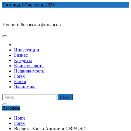
Skip
Пятница, 07 августа, 2026
to
biznes-depo.ru
content
Новости бизнеса и финансов
Инвестиции
Бизнес
Кредиты
Криптовалюта
Недвижимость
Forex
Банки
Экономика
Найти:
Вы здесь
Home
Forex
Вердикт Банка Англии и GBP/USD