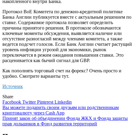
накопленного внутри Банка.
Протокол BoE Комитета по денежно-кредитной политике
Банка Англии публикуется вместе с актуальным решением по
ставке. Содержимое протокола позволяет определить
причины принятого решения. В протоколе обозначаются
ключевые моменты обсуждения, выявляется наличие или
отсутствие разногласий между членами комитета, а также
ведется подсчет голосов. Если Банк Англии считает растущий
уровень инфляции угрозой для экономики, рынок
переключается в режим ожидания повышения ставки. Это
расценивается как бычий сигнал для GBP.
Как пополнять торговый счет на форекс? Очень просто и
удобно. Смотрите варианты тут.
Источник
Share
Facebook
Twitter
Pinterest
Linkedin
Навигация
Вы можете подарить своим друзьям или родственникам
криптовалюту через Cash App
по
Принят закон об объединении Фонда ЖКХ и Фонда защиты
записям
прав дольщиков в Фонд развития территорий