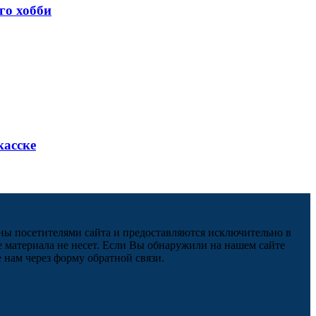
го хобби
касске
ны посетителями сайта и предоставляются исключительно в
 материала не несет. Если Вы обнаружили на нашем сайте
нам через форму обратной связи.