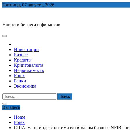
Skip
Пятница, 07 августа, 2026
to
biznes-depo.ru
content
Новости бизнеса и финансов
Инвестиции
Бизнес
Кредиты
Криптовалюта
Недвижимость
Forex
Банки
Экономика
Найти:
Вы здесь
Home
Forex
США: март, индекс оптимизма в малом бизнесе NFIB сниз