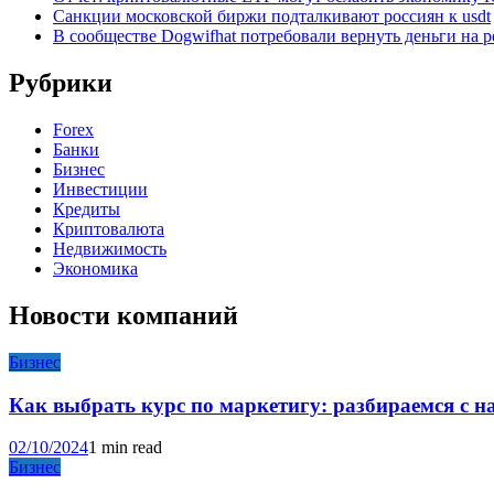
Санкции московской биржи подталкивают россиян к usdt
В сообществе Dogwifhat потребовали вернуть деньги на р
Рубрики
Forex
Банки
Бизнес
Инвестиции
Кредиты
Криптовалюта
Недвижимость
Экономика
Новости компаний
Бизнес
Как выбрать курс по маркетигу: разбираемся с 
02/10/2024
1 min read
Бизнес