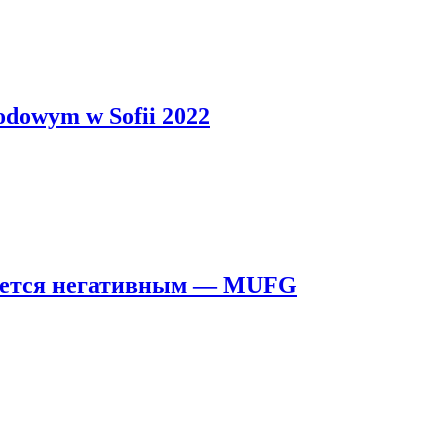
odowym w Sofii 2022
тается негативным — MUFG