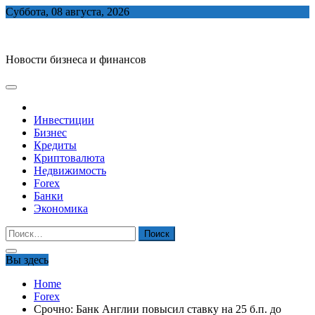
Skip
Суббота, 08 августа, 2026
to
biznes-depo.ru
content
Новости бизнеса и финансов
Инвестиции
Бизнес
Кредиты
Криптовалюта
Недвижимость
Forex
Банки
Экономика
Найти:
Вы здесь
Home
Forex
Срочно: Банк Англии повысил ставку на 25 б.п. до