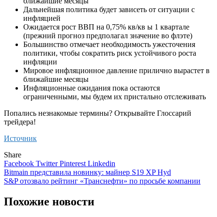
ближайшие месяцы
Дальнейшая политика будет зависеть от ситуации с
инфляцией
Ожидается рост ВВП на 0,75% кв/кв ы 1 квартале
(прежний прогноз предполагал значение во флэте)
Большинство отмечает необходимость ужесточения
политики, чтобы сократить риск устойчивого роста
инфляции
Мировое инфляционное давление прилично вырастет в
ближайшие месяцы
Инфляционные ожидания пока остаются
ограниченными, мы будем их пристально отслеживать
Попались незнакомые термины? Открывайте Глоссарий
трейдера!
Источник
Share
Facebook
Twitter
Pinterest
Linkedin
Навигация
Bitmain представила новинку: майнер S19 XP Hyd
S&P отозвало рейтинг «Транснефти» по просьбе компании
по
записям
Похожие новости