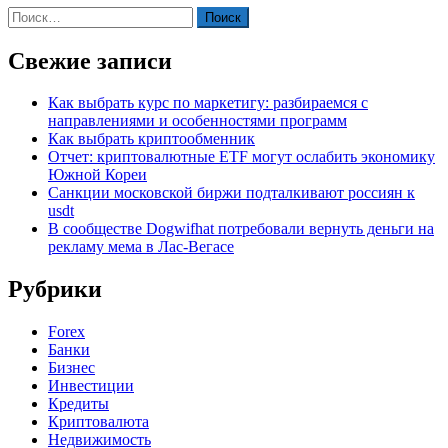
Найти:
Свежие записи
Как выбрать курс по маркетигу: разбираемся с
направлениями и особенностями программ
Как выбрать криптообменник
Отчет: криптовалютные ETF могут ослабить экономику
Южной Кореи
Санкции московской биржи подталкивают россиян к
usdt
В сообществе Dogwifhat потребовали вернуть деньги на
рекламу мема в Лас-Вегасе
Рубрики
Forex
Банки
Бизнес
Инвестиции
Кредиты
Криптовалюта
Недвижимость