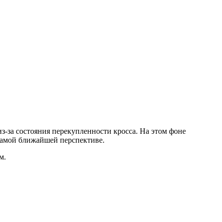
з-за состояния перекупленности кросса. На этом фоне
 самой ближайшей перспективе.
ым.