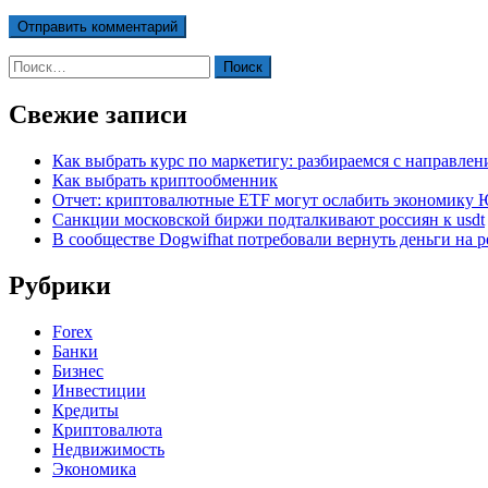
Найти:
Свежие записи
Как выбрать курс по маркетигу: разбираемся с направле
Как выбрать криптообменник
Отчет: криптовалютные ETF могут ослабить экономику
Санкции московской биржи подталкивают россиян к usdt
В сообществе Dogwifhat потребовали вернуть деньги на р
Рубрики
Forex
Банки
Бизнес
Инвестиции
Кредиты
Криптовалюта
Недвижимость
Экономика