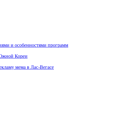
ниями и особенностями программ
 Южной Кореи
екламу мема в Лас-Вегасе