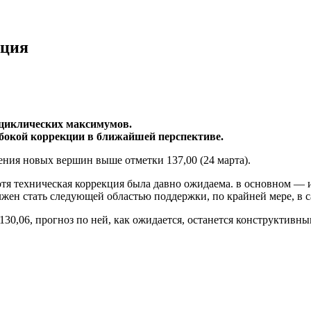
кция
 циклических максимумов.
убокой коррекции в ближайшей перспективе.
жения новых вершин выше отметки 137,00 (24 марта).
тя техническая коррекция была давно ожидаема. в основном — и
олжен стать следующей областью поддержки, по крайней мере, в
130,06, прогноз по ней, как ожидается, останется конструктивн