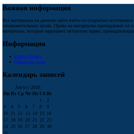
Важная информация
Все материалы на данном сайте взяты из открытых источников
ознакомительных целях. Права на материалы принадлежат их в
материалы, которые нарушают авторские права, принадлежащие
Информация
Privacy Policy
Обратная связь
Календарь записей
Август 2026
Пн
Вт
Ср
Чт
Пт
Сб
Вс
1
2
3
4
5
6
7
8
9
10
11
12
13
14
15
16
17
18
19
20
21
22
23
24
25
26
27
28
29
30
31