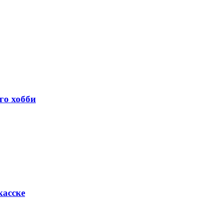
го хобби
касске