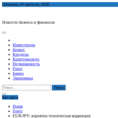
Skip
Пятница, 07 августа, 2026
to
biznes-depo.ru
content
Новости бизнеса и финансов
Инвестиции
Бизнес
Кредиты
Криптовалюта
Недвижимость
Forex
Банки
Экономика
Найти:
Вы здесь
Home
Forex
EUR/JPY: вероятна техническая коррекция