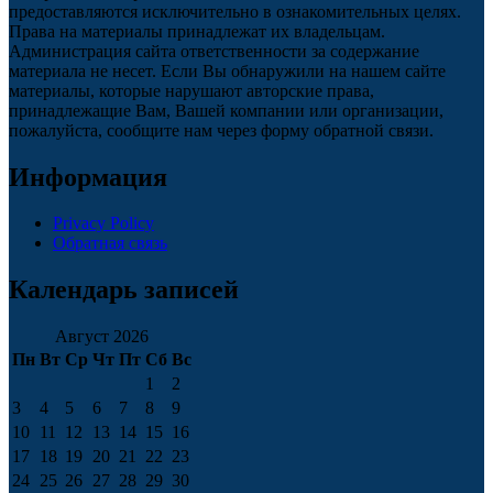
предоставляются исключительно в ознакомительных целях.
Права на материалы принадлежат их владельцам.
Администрация сайта ответственности за содержание
материала не несет. Если Вы обнаружили на нашем сайте
материалы, которые нарушают авторские права,
принадлежащие Вам, Вашей компании или организации,
пожалуйста, сообщите нам через форму обратной связи.
Информация
Privacy Policy
Обратная связь
Календарь записей
Август 2026
Пн
Вт
Ср
Чт
Пт
Сб
Вс
1
2
3
4
5
6
7
8
9
10
11
12
13
14
15
16
17
18
19
20
21
22
23
24
25
26
27
28
29
30