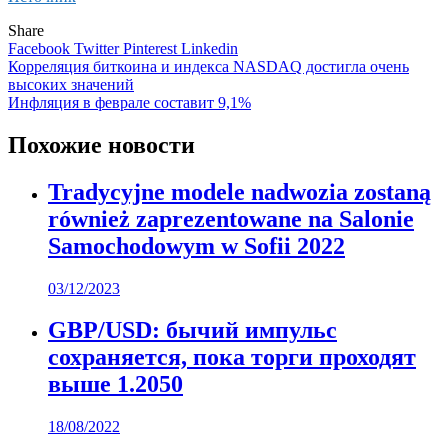
Share
Facebook
Twitter
Pinterest
Linkedin
Навигация
Корреляция биткоина и индекса NASDAQ достигла очень
высоких значений
по
Инфляция в феврале составит 9,1%
записям
Похожие новости
Tradycyjne modele nadwozia zostaną
również zaprezentowane na Salonie
Samochodowym w Sofii 2022
03/12/2023
GBP/USD: бычий импульс
сохраняется, пока торги проходят
выше 1.2050
18/08/2022