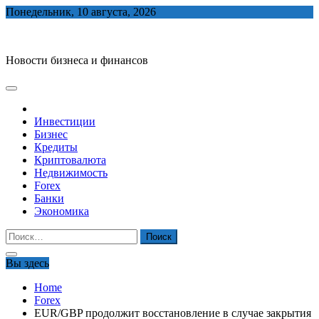
Skip
Понедельник, 10 августа, 2026
to
biznes-depo.ru
content
Новости бизнеса и финансов
Инвестиции
Бизнес
Кредиты
Криптовалюта
Недвижимость
Forex
Банки
Экономика
Найти:
Вы здесь
Home
Forex
EUR/GBP продолжит восстановление в случае закрытия