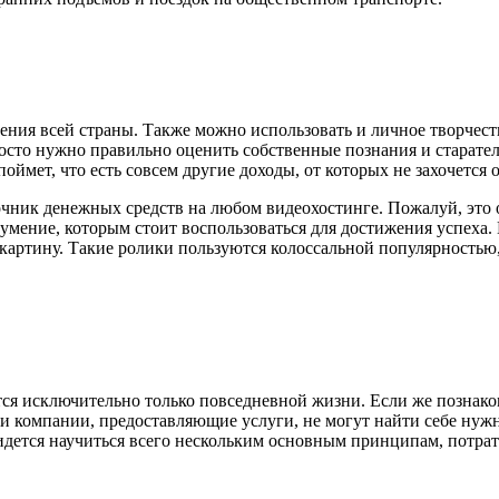
ения всей страны. Также можно использовать и личное творчеств
просто нужно правильно оценить собственные познания и старате
мет, что есть совсем другие доходы, от которых не захочется о
точник денежных средств на любом видеохостинге. Пожалуй, эт
умение, которым стоит воспользоваться для достижения успеха. 
картину. Такие ролики пользуются колоссальной популярностью, 
ся исключительно только повседневной жизни. Если же познаком
ли компании, предоставляющие услуги, не могут найти себе нуж
ридется научиться всего нескольким основным принципам, потра