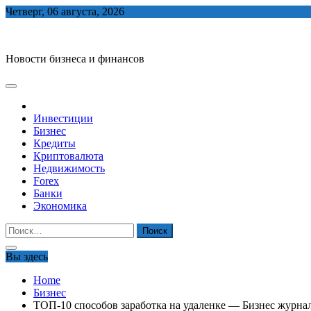
Skip
Четверг, 06 августа, 2026
to
biznes-depo.ru
content
Новости бизнеса и финансов
Инвестиции
Бизнес
Кредиты
Криптовалюта
Недвижимость
Forex
Банки
Экономика
Найти:
Вы здесь
Home
Бизнес
ТОП-10 способов заработка на удаленке — Бизнес журна