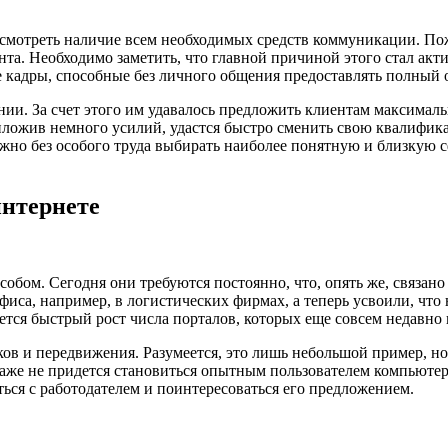
усмотреть наличие всем необходимых средств коммуникации. Пож
танта. Необходимо заметить, что главной причиной этого стал а
е кадры, способные без личного общения предоставлять полный
и. За счет этого им удавалось предложить клиентам максималь
иложив немного усилий, удастся быстро сменить свою квалифика
жно без особого труда выбирать наиболее понятную и близкую 
интернете
собом. Сегодня они требуются постоянно, что, опять же, связан
фиса, например, в логистических фирмах, а теперь усвоили, что
тся быстрый рост числа порталов, которых еще совсем недавно 
ков и передвижения. Разумеется, это лишь небольшой пример, н
даже не придется становиться опытным пользователем компьют
ься с работодателем и поинтересоваться его предложением.