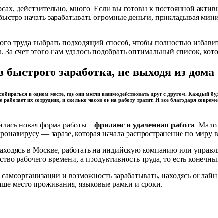
сах, действительно, много. Если вы готовы к постоянной активн
быстро начать зарабатывать огромные деньги, прикладывая мин
обого труда выбрать подходящий способ, чтобы полностью избави
 За счет этого нам удалось подобрать оптимальный список, ко
 быстрого заработка, не выходя из дома
бираться в одном месте, где они могли взаимодействовать друг с другом. Каждый будн
де работает их сотрудник, и сколько часов он на работу тратит. И все благодаря совре
илась новая форма работы –
фриланс и удаленная работа
. Мало
онавирусу — заразе, которая начала распространение по миру в 
находясь в Москве, работать на индийскую компанию или управля
ство рабочего времени, а продуктивность труда, то есть конечный
амоорганизации и возможность зарабатывать, находясь онлайн.
аше место проживания, языковые рамки и сроки.