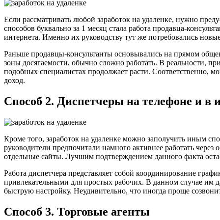
Если рассматривать любой заработок на удаленке, нужно пред
способов буквально за 1 месяц стала работа продавца-консуль
интернета. Именно их руководству тут же потребовались новы
Раньше продавцы-консультанты основывались на прямом общени
зоны досягаемости, обычно сложно работать. В реальности, пр
подобных специалистах продолжает расти. Соответственно, мо
доход.
Способ 2. Диспетчеры на телефоне и в 
Кроме того, заработок на удаленке можно заполучить иным спо
руководители предпочитали намного активнее работать через о
отдельные сайты. Лучшим подтверждением данного факта остае
Работа диспетчера представляет собой координирование графи
привлекательными для простых рабочих. В данном случае им 
быструю настройку. Неудивительно, что иногда проще созвонит
Способ 3. Торговые агенты