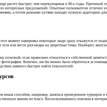
ре растет быстрее, чем перекупщиков в 90-е годы. Причиной это
ало интересных предложений. Опытные пользователи отлично ум
словиями, а потом разными путями находят нужную аудиторию для
этот момент наверняка некоторые люди сразу откажутся от подо
сти тела или вести разговоры на запретные темы. Наоборот, мно
ему полезной, если правильно относиться к собственной занятос
фотографии. Конечно, им бы можно было обратиться за помощью
дствии намного быстрее найти покупателей.
урсов
ем иным способом, например, заняться проведением турниров и 
твенную манию во благо. Воспользовавшись поиском в интернете,