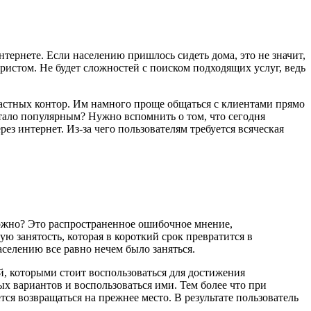
тернете. Если населению пришлось сидеть дома, это не значит,
юристом. Не будет сложностей с поиском подходящих услуг, ведь
частных контор. Им намного проще общаться с клиентами прямо
ало популярным? Нужно вспомнить о том, что сегодня
з интернет. Из-за чего пользователям требуется всяческая
сложно? Это распространенное ошибочное мнение,
 занятость, которая в короткий срок превратится в
селению все равно нечем было заняться.
й, которыми стоит воспользоваться для достижения
х вариантов и воспользоваться ими. Тем более что при
ся возвращаться на прежнее место. В результате пользователь