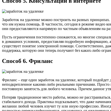
Способ 5. Консультации в интернете
Заработок на удаленке можно построить на разных принципах. 
что им нужна помощь. В частности, сегодня в режиме видео кон
они предоставляются напрямую по частным объявлениям на ра
Пусть ограничения постепенно снижаются, но многие специали
в домашних условиях, предоставляя подробную информацию, а
существует понятие электронной помощи. Соответственно, даже 
поддержка, которую они теперь получают без каких-либо огра
Способ 6. Фриланс
Фриланс – еще один заработок на удаленке, который подойдет 
неподкрепленное какими-либо реальными причинами. Просто в 
постоянную занятость для любого человека. Причем данное утв
Потеряв традиционное место работы, можно не расстраиваться
стабильного дохода. Практика подсказывает, что даже начинаю
желании любой человек изучит ту или иную профессию. Иногда 
полностью переквалифицируется, отказавшись от ежедневных 