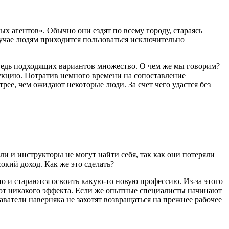
х агентов». Обычно они ездят по всему городу, стараясь
учае людям приходится пользоваться исключительно
, ведь подходящих вариантов множество. О чем же мы говорим?
укцию. Потратив немного времени на сопоставление
ее, чем ожидают некоторые люди. За счет чего удастся без
и и инструкторы не могут найти себя, так как они потеряли
кий доход. Как же это сделать?
о и стараются освоить какую-то новую профессию. Из-за этого
дают никакого эффекта. Если же опытные специалисты начинают
ватели наверняка не захотят возвращаться на прежнее рабочее