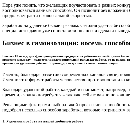
Пора уже понять, что желающих поучаствовать в разных конкур
воспользоваться данным способом. Он позволит без вложений 
продолжает расти с колоссальной скоростью.
Заработок на удаленке бывает разным. Сегодня удается без ос
специалисты давно уже сопоставили нюансы и сделали выводы.
Бизнес в самоизоляции: восемь способов
Еще лет 10 назад, для функционирования предприятия работникам необходимо было со
приходят к выводу – если есть удовлетворительный результат работы, то не важно, г
причин для удаленной работы. К примеру, в актуальной сейчас самоизоляции.
Именно, благодаря развитию современных каналов связи, появ
Именно этот формат работы человечество противопоставило кор
Благодаря удаленной работе, каждый из нас может, например, 
времени, сколько потребуется – так как, сейчас важно не количе
Решающими факторами выбора такой профессии – способность с
подобрал несколько способов заработка, которые «отрицают» в
1. Удаленная работа на вашей любимой работе