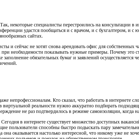
Так, некоторые специалисты перестроились на консультации в ин
ференции удастся пообщаться и с врачом, и с бухгалтером, и с 
знообразных сайтах.
сты и сейчас не хотят снова арендовать офис для собственных 
 при необходимости показывать нужные примеры. Почему это ст
заполнение обязательных бумаг и заявлений осуществляется чере
ничений.
даже непрофессионалам. Кто сказал, что работать в интернете 
виртуальной реальности нужно аккуратно подбирать подходящую
ерждение не раз подтвердилось в режиме самоизоляции, когда на
. Сегодня в интернете существует множество доступных ваканси
щие пользователи способны быстро подыскать пару замечательны
она оказывается настолько интересной, что никому уже не хочет
ранних подъемов и поездок на общественном транспорте.