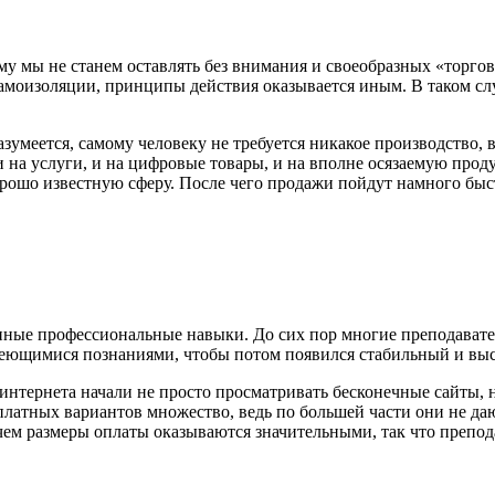
му мы не станем оставлять без внимания и своеобразных «торговы
амоизоляции, принципы действия оказывается иным. В таком сл
азумеется, самому человеку не требуется никакое производство
на услуги, и на цифровые товары, и на вполне осязаемую прод
ошо известную сферу. После чего продажи пойдут намного быстр
нные профессиональные навыки. До сих пор многие преподавател
меющимися познаниями, чтобы потом появился стабильный и высо
интернета начали не просто просматривать бесконечные сайты, н
есплатных вариантов множество, ведь по большей части они не 
чем размеры оплаты оказываются значительными, так что препода