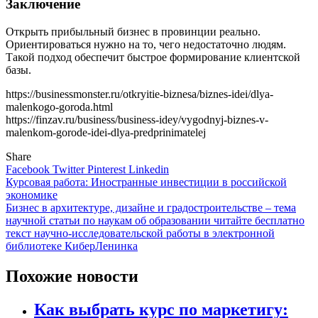
Заключение
Открыть прибыльный бизнес в провинции реально.
Ориентироваться нужно на то, чего недостаточно людям.
Такой подход обеспечит быстрое формирование клиентской
базы.
https://businessmonster.ru/otkryitie-biznesa/biznes-idei/dlya-
malenkogo-goroda.html
https://finzav.ru/business/business-idey/vygodnyj-biznes-v-
malenkom-gorode-idei-dlya-predprinimatelej
Share
Facebook
Twitter
Pinterest
Linkedin
Навигация
Курсовая работа: Иностранные инвестиции в российской
экономике
по
Бизнес в архитектуре, дизайне и градостроительстве – тема
записям
научной статьи по наукам об образовании читайте бесплатно
текст научно-исследовательской работы в электронной
библиотеке КиберЛенинка
Похожие новости
Как выбрать курс по маркетигу: