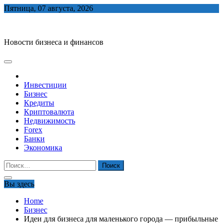
Skip
Пятница, 07 августа, 2026
to
biznes-depo.ru
content
Новости бизнеса и финансов
Инвестиции
Бизнес
Кредиты
Криптовалюта
Недвижимость
Forex
Банки
Экономика
Найти:
Вы здесь
Home
Бизнес
Идеи для бизнеса для маленького города — прибыльные