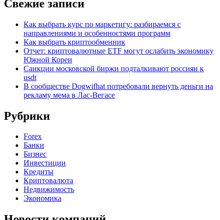
Свежие записи
Как выбрать курс по маркетигу: разбираемся с
направлениями и особенностями программ
Как выбрать криптообменник
Отчет: криптовалютные ETF могут ослабить экономику
Южной Кореи
Санкции московской биржи подталкивают россиян к
usdt
В сообществе Dogwifhat потребовали вернуть деньги на
рекламу мема в Лас-Вегасе
Рубрики
Forex
Банки
Бизнес
Инвестиции
Кредиты
Криптовалюта
Недвижимость
Экономика
Новости компаний