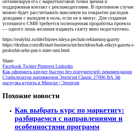
оптимизируя его с маркетинговой точки зрения и
поддерживая контакт с рекламодателями. В противном случае
можно будет рассчитывать максимум на покрытие расходов
доходами с выходом в ноль, если не в минус. Для создания
успешного СМИ требуется полноценная проработка проекта
— одного лишь желания издавать газету явно недостаточно.
https://realybiz.ru/idei/biznes-ideya-pechati-reklamnoj-gazety
https://dezhur.com/db/start-business/niches/ideas/kak-otkryt-gazetu-i-
prolozhit-sebe-put-v-mire-smi.html
Share
Facebook
Twitter
Pinterest
Linkedin
Навигация
Как оформить кредит быстро без поручителей: рекомендации
Стабилизатор напряжения Энергия Classic 27000 ВА 3ф
по
нагрузка купить в Минске | Энергия
записям
Похожие новости
Как выбрать курс по маркетигу:
разбираемся с направлениями и
особенностями программ