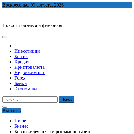
Skip
Воскресенье, 09 августа, 2026
to
biznes-depo.ru
content
Новости бизнеса и финансов
Инвестиции
Бизнес
Кредиты
Криптовалюта
Недвижимость
Forex
Банки
Экономика
Найти:
Вы здесь
Home
Бизнес
Бизнес-идея печати рекламной газеты