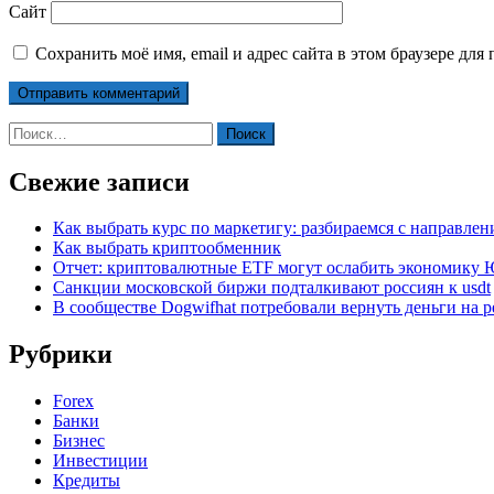
Сайт
Сохранить моё имя, email и адрес сайта в этом браузере д
Найти:
Свежие записи
Как выбрать курс по маркетигу: разбираемся с направле
Как выбрать криптообменник
Отчет: криптовалютные ETF могут ослабить экономику
Санкции московской биржи подталкивают россиян к usdt
В сообществе Dogwifhat потребовали вернуть деньги на р
Рубрики
Forex
Банки
Бизнес
Инвестиции
Кредиты