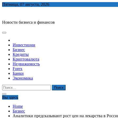
Skip
Пятница, 07 августа, 2026
to
biznes-depo.ru
content
Новости бизнеса и финансов
Инвестиции
Бизнес
Кредиты
Криптовалюта
Недвижимость
Forex
Банки
Экономика
Найти:
Вы здесь
Home
Бизнес
Аналитики предсказывают рост цен на лекарства в Росси