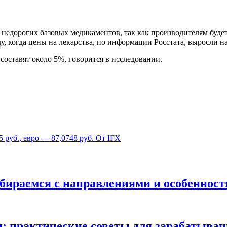
недорогих базовых медикаментов, так как производителям будет
у, когда цены на лекарства, по информации Росстата, выросли н
оставят около 5%, говорится в исследовании.
 руб., евро — 87,0748 руб. От IFX
збираемся с направлениями и особеннос
 практические советы для зарабатывания