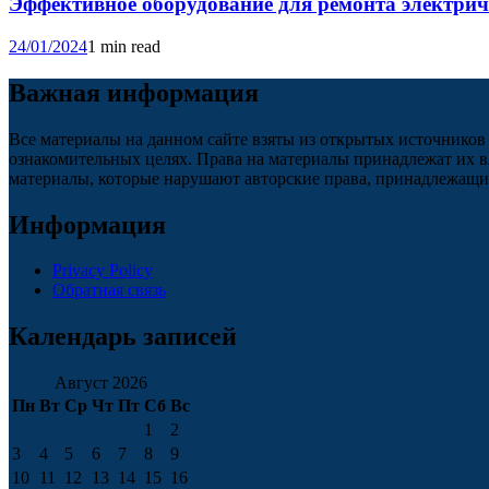
Эффективное оборудование для ремонта электри
24/01/2024
1 min read
Важная информация
Все материалы на данном сайте взяты из открытых источников
ознакомительных целях. Права на материалы принадлежат их в
материалы, которые нарушают авторские права, принадлежащие
Информация
Privacy Policy
Обратная связь
Календарь записей
Август 2026
Пн
Вт
Ср
Чт
Пт
Сб
Вс
1
2
3
4
5
6
7
8
9
10
11
12
13
14
15
16