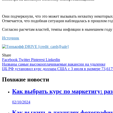
Они подчеркнули, что это может вызывать нехватку некоторых 
Отмечается, что подобная ситуация наблюдалась в прошлом год
Согласно расчетам властей, темпы инфляции в нынешнем году с
Источник
Share
Facebook
Twitter
Pinterest
Linkedin
Навигация
Названы самые высокооплачиваемые вакансии на удаленке
ЦБ РФ установил курс доллара США с 3 июля в размере 73,6175
по
записям
Похожие новости
Как выбрать курс по маркетигу: ра
02/10/2024
Как выжить в джунглях фотографии: