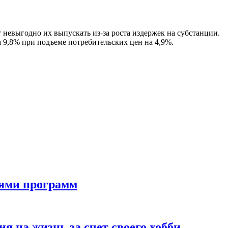
 невыгодно их выпускать из-за роста издержек на субстанции.
а 9,8% при подъеме потребительских цен на 4,9%.
тями программ
 на жизнь за счет своего хобби