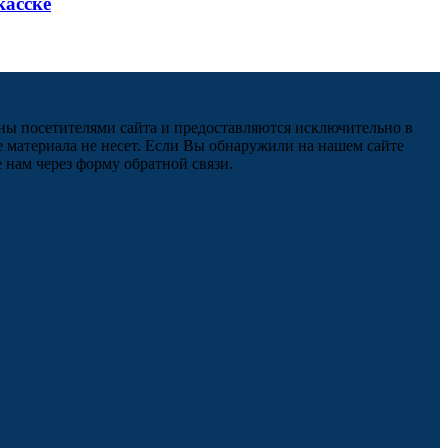
касске
ны посетителями сайта и предоставляются исключительно в
 материала не несет. Если Вы обнаружили на нашем сайте
нам через форму обратной связи.