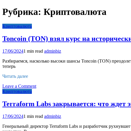
Рубрика:
Криптовалюта
Криптовалюта
Toncoin (TON) взял курс на историческ
17/06/2024
1 min read
adminbiz
Разбираемся, насколько высоки шансы Toncoin (TON) преодоле
теперь
Читать далее
on
Leave a Comment
Toncoin
Криптовалюта
(TON)
взял
Terraform Labs закрывается: что ждет 
курс
на
17/06/2024
1 min read
adminbiz
исторический
максимум
Генеральный директор Terraform Labs и разработчик рухнувшег
и