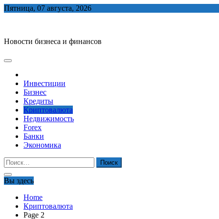
Skip
Пятница, 07 августа, 2026
to
biznes-depo.ru
content
Новости бизнеса и финансов
Инвестиции
Бизнес
Кредиты
Криптовалюта
Недвижимость
Forex
Банки
Экономика
Найти:
Вы здесь
Home
Криптовалюта
Page 2