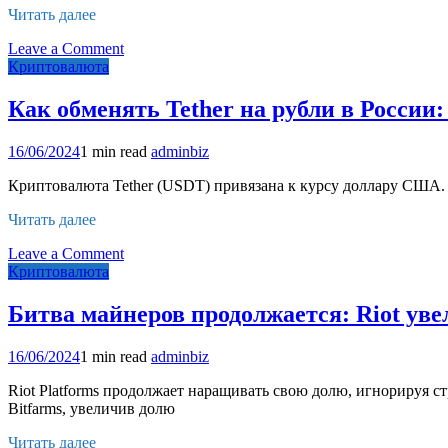
цену
Читать далее
биткоина
(BTC)
on
Leave a Comment
Рэпер
Криптовалюта
Lil
Pump
Как обменять Tether на рубли в России
сделал
тату
16/06/2024
1 min read
adminbiz
с
надписью
Криптовалюта Tether (USDT) привязана к курсу доллару США. 
Solana
у
Читать далее
себя
на
on
Leave a Comment
лбу
Как
Криптовалюта
обменять
Tether
Битва майнеров продолжается: Riot уве
на
рубли
16/06/2024
1 min read
adminbiz
в
России:
Riot Platforms продолжает наращивать свою долю, игнорируя 
Полное
Bitfarms, увеличив долю
руководство
Читать далее