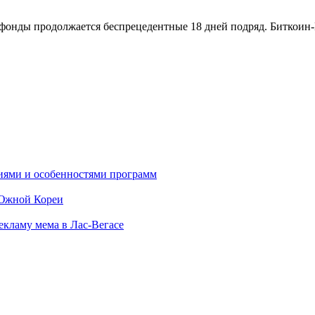
онды продолжается беспрецедентные 18 дней подряд. Биткоин-E
ниями и особенностями программ
 Южной Кореи
екламу мема в Лас-Вегасе