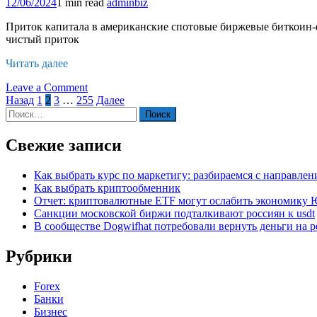
12/06/2024
1 min read
adminbiz
дальнейшие
перспективы
Приток капитала в американские спотовые биржевые биткоин-ф
чистый приток
Читать далее
on
Leave a Comment
Пагинация
Приток
Назад
1
2
3
…
255
Далее
Найти:
средств
записей
в
биткоин-
Свежие записи
фонды
продлился
Как выбрать курс по маркетигу: разбираемся с направле
рекордные
Как выбрать криптообменник
18
Отчет: криптовалютные ETF могут ослабить экономику
дней
Санкции московской биржи подталкивают россиян к usdt
подряд
В сообществе Dogwifhat потребовали вернуть деньги на р
Рубрики
Forex
Банки
Бизнес