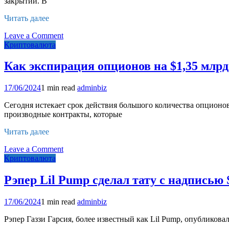
закрытии. В
нацелился
на
Читать далее
$8
on
Leave a Comment
Terraform
Криптовалюта
Labs
закрывается:
Как экспирация опционов на $1,35 млрд
что
ждет
17/06/2024
1 min read
adminbiz
экосистему
Terra
Сегодня истекает срок действия большого количества опционо
производные контракты, которые
Читать далее
on
Leave a Comment
Как
Криптовалюта
экспирация
опционов
Рэпер Lil Pump сделал тату с надписью S
на
$1,35
17/06/2024
1 min read
adminbiz
млрд
повлияет
Рэпер Газзи Гарсия, более известный как Lil Pump, опубликовал
на