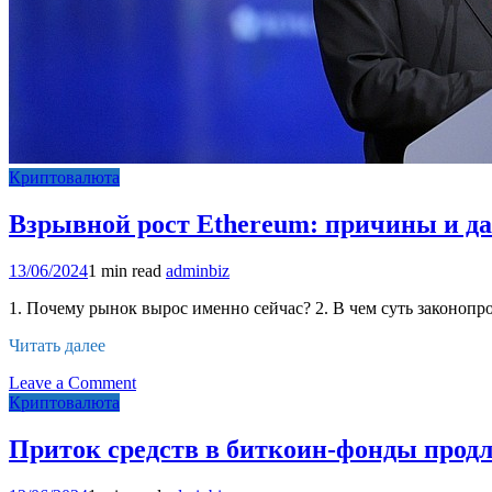
Криптовалюта
Взрывной рост Ethereum: причины и д
13/06/2024
1 min read
adminbiz
1. Почему рынок вырос именно сейчас? 2. В чем суть законопр
Читать далее
on
Leave a Comment
Взрывной
Криптовалюта
рост
Ethereum:
Приток средств в биткоин-фонды продл
причины
и