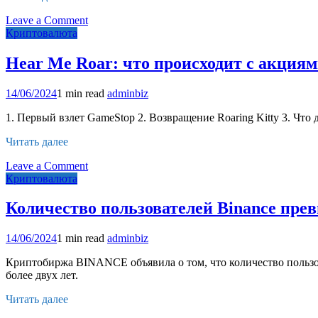
on
Leave a Comment
Битва
Криптовалюта
майнеров
продолжается:
Hear Me Roar: что происходит с акциям
Riot
увеличил
14/06/2024
1 min read
adminbiz
долю
в
1. Первый взлет GameStop 2. Возвращение Roaring Kitty 3. Что
Bitfarms
до
Читать далее
13,1%
on
Leave a Comment
Hear
Криптовалюта
Me
Roar:
Количество пользователей Binance пре
что
происходит
14/06/2024
1 min read
adminbiz
с
акциями
Криптобиржа BINANCE объявила о том, что количество пользо
GameStop
более двух лет.
и
кто
Читать далее
за