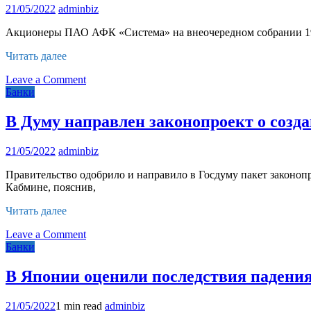
21/05/2022
adminbiz
в
Калининградскую
Акционеры ПАО АФК «Система» на внеочередном собрании 19 м
область
Читать далее
on
Leave a Comment
Акционеры
Банки
АФК
«Системы»
В Думу направлен законопроект о созд
сократили
совет
21/05/2022
adminbiz
директоров
до
Правительство одобрило и направило в Госдуму пакет законоп
девяти
Кабмине, пояснив,
человек
Читать далее
on
Leave a Comment
В
Банки
Думу
направлен
В Японии оценили последствия падени
законопроект
о
21/05/2022
1 min read
adminbiz
создании