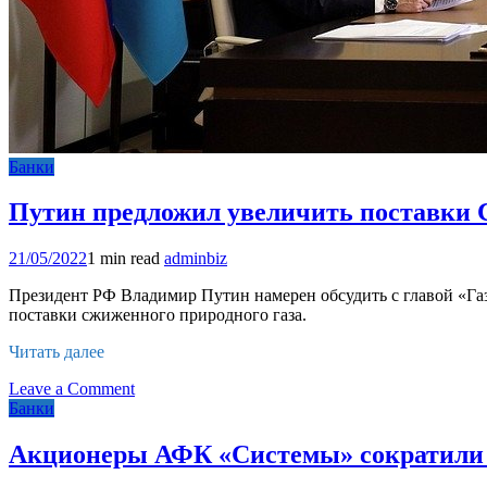
Банки
Путин предложил увеличить поставки 
21/05/2022
1 min read
adminbiz
Президент РФ Владимир Путин намерен обсудить с главой «Га
поставки сжиженного природного газа.
Читать далее
on
Leave a Comment
Путин
Банки
предложил
увеличить
Акционеры АФК «Системы» сократили с
поставки
СПГ