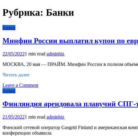
Рубрика:
Банки
Банки
Минфин России выплатил купон по евр
22/05/2022
1 min read
adminbiz
МОСКВА, 20 мая — ПРАЙМ. Минфин России в полном объеме вы
Читать далее
on
Leave a Comment
Минфин
Банки
России
выплатил
Финляндия арендовала плавучий СПГ-те
купон
по
21/05/2022
1 min read
adminbiz
евробондам
в
Финский сетевой оператор Gasgrid Finland и американская комп
полном
конференции объявила
объеме