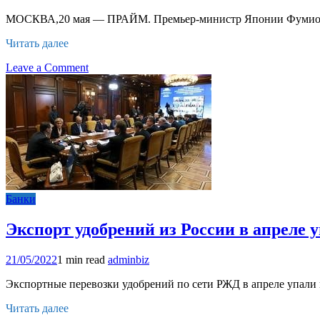
Соцфонда
МОСКВА,20 мая — ПРАЙМ. Премьер-министр Японии Фумио Кисид
России.
Минтруд
Читать далее
напомнил
о
on
Leave a Comment
плюсах
В
для
Японии
граждан
оценили
последствия
падения
иены
для
страны
Банки
Экспорт удобрений из России в апреле 
21/05/2022
1 min read
adminbiz
Экспортные перевозки удобрений по сети РЖД в апреле упали 
Читать далее