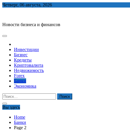
Skip
Четверг, 06 августа, 2026
to
biznes-depo.ru
content
Новости бизнеса и финансов
Инвестиции
Бизнес
Кредиты
Криптовалюта
Недвижимость
Forex
Банки
Экономика
Найти:
Вы здесь
Home
Банки
Page 2