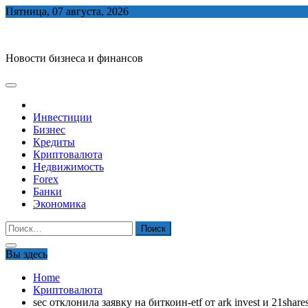
Skip
Пятница, 07 августа, 2026
to
biznes-depo.ru
content
Новости бизнеса и финансов
Инвестиции
Бизнес
Кредиты
Криптовалюта
Недвижимость
Forex
Банки
Экономика
Найти:
Вы здесь
Home
Криптовалюта
sec отклонила заявку на биткоин-etf от ark invest и 21share