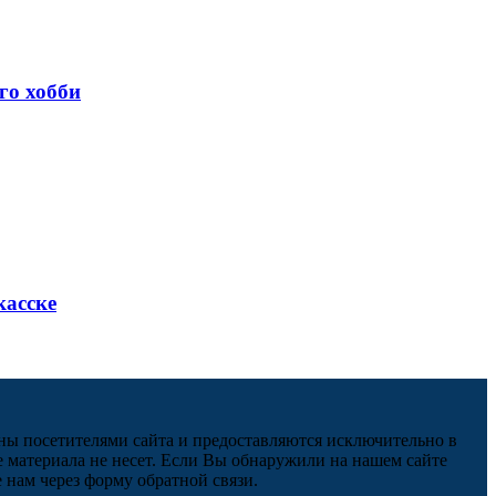
го хобби
касске
ны посетителями сайта и предоставляются исключительно в
 материала не несет. Если Вы обнаружили на нашем сайте
нам через форму обратной связи.