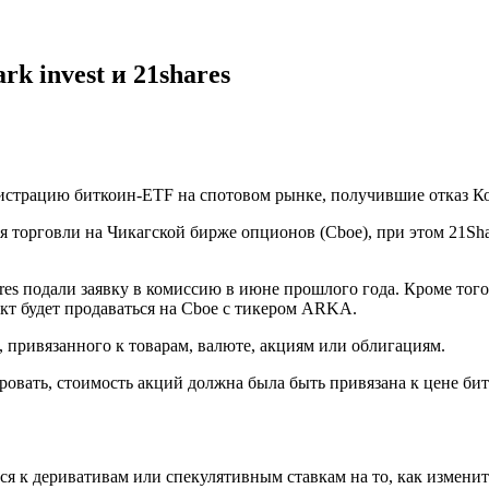
rk invest и 21shares
егистрацию биткоин-ETF на спотовом рынке, получившие отказ 
я торговли на Чикагской бирже опционов (Cboe), при этом 21Sh
es подали заявку в комиссию в июне прошлого года. Кроме того,
одукт будет продаваться на Cboe с тикером ARKA.
привязанного к товарам, валюте, акциям или облигациям.
овать, стоимость акций должна была быть привязана к цене бит
я к деривативам или спекулятивным ставкам на то, как измени