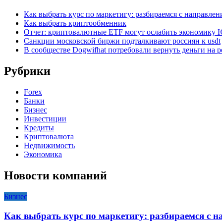
Как выбрать курс по маркетигу: разбираемся с направле
Как выбрать криптообменник
Отчет: криптовалютные ETF могут ослабить экономику
Санкции московской биржи подталкивают россиян к usdt
В сообществе Dogwifhat потребовали вернуть деньги на р
Рубрики
Forex
Банки
Бизнес
Инвестиции
Кредиты
Криптовалюта
Недвижимость
Экономика
Новости компаний
Бизнес
Как выбрать курс по маркетигу: разбираемся с 