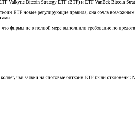
ETF Valkyrie Bitcoin Strategy ETF (BTF) и ETF VanEck Bitcoin Str
биткоин-ETF новые регулирующие правила, она сочла возможным
сами.
а, что фирмы не в полной мере выполнили требование по пред
лег, чьи заявки на спотовые биткоин-ETF были отклонены: NYDIG,