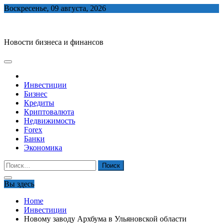
Skip
Воскресенье, 09 августа, 2026
to
biznes-depo.ru
content
Новости бизнеса и финансов
Инвестиции
Бизнес
Кредиты
Криптовалюта
Недвижимость
Forex
Банки
Экономика
Найти:
Вы здесь
Home
Инвестиции
Новому заводу Архбума в Ульяновской области