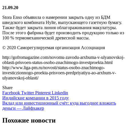
21.09.20
Stora Enso объявила о намерении закрыть одну из БДМ
шведского комбината Hylte, выпускающего газетную бумагу.
Также будет закрыта линия облагораживания макулатуры.
После этого фабрика будет производить продукцию только из
100 % термомеханической древесной массы.
© 2020 Саморегулируемая организация Ассоциация
http://gofromagazine.com/novomu-zavodu-arxbuma-v-ulyanovskoj-
oblasti-prisvoen-status-osobo-znachimogo-investproekta.html
http://www.liga-pm.ru/novosti/status-osobo-znachimogo-
investiczionnogo-proekta-prisvoen-predpriyatiyu-ao-arxbum-v-
ulyanovskoj-oblasti/
Share
Facebook
Twitter
Pinterest
Linkedin
Навигация
Индийские компании в 2015 году
Вклад или инвестиционный счёт: куда выгоднее вложить
по
деньги — Лайфхакер
записям
Похожие новости