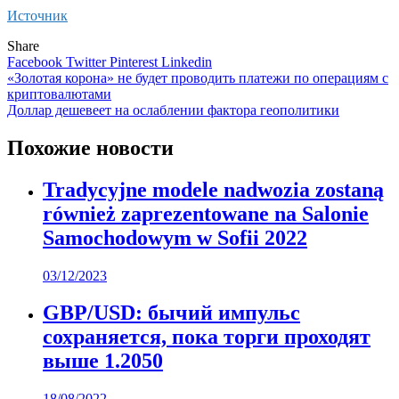
Источник
Share
Facebook
Twitter
Pinterest
Linkedin
Навигация
«Золотая корона» не будет проводить платежи по операциям с
криптовалютами
по
Доллар дешевеет на ослаблении фактора геополитики
записям
Похожие новости
Tradycyjne modele nadwozia zostaną
również zaprezentowane na Salonie
Samochodowym w Sofii 2022
03/12/2023
GBP/USD: бычий импульс
сохраняется, пока торги проходят
выше 1.2050
18/08/2022