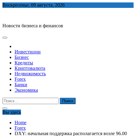
Skip
Воскресенье, 09 августа, 2026
to
biznes-depo.ru
content
Новости бизнеса и финансов
Инвестиции
Бизнес
Кредиты
Криптовалюта
Недвижимость
Forex
Банки
Экономика
Найти:
Вы здесь
Home
Forex
DXY: начальная поддержка располагается возле 96.00