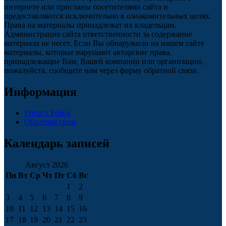
интернете или присланы посетителями сайта и
предоставляются исключительно в ознакомительных целях.
Права на материалы принадлежат их владельцам.
Администрация сайта ответственности за содержание
материала не несет. Если Вы обнаружили на нашем сайте
материалы, которые нарушают авторские права,
принадлежащие Вам, Вашей компании или организации,
пожалуйста, сообщите нам через форму обратной связи.
Информация
Privacy Policy
Обратная связь
Календарь записей
Август 2026
Пн
Вт
Ср
Чт
Пт
Сб
Вс
1
2
3
4
5
6
7
8
9
10
11
12
13
14
15
16
17
18
19
20
21
22
23