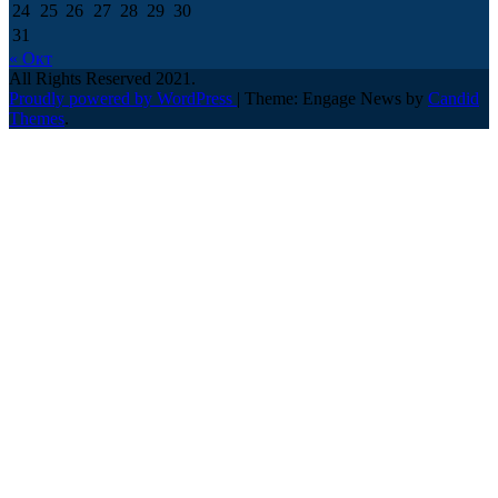
24
25
26
27
28
29
30
31
« Окт
All Rights Reserved 2021.
Proudly powered by WordPress
|
Theme: Engage News by
Candid
Themes
.